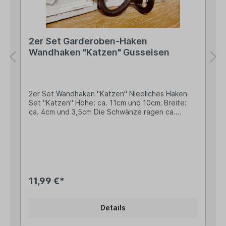
Campo Home & Garden, Handelshof 2, 28816
Stuhr, Deutschland Kontakt: www.posiwio.de
Warn- und Sicherheitshinweise: Bei
sachgerechter Anwendung keine Risiken bekannt
2er Set Garderoben-Haken
Wandhaken "Katzen" Gusseisen
2er Set Wandhaken "Katzen" Niedliches Haken
Set "Katzen" Höhe: ca. 11cm und 10cm; Breite:
ca. 4cm und 3,5cm Die Schwänze ragen ca.
3,5cm und 4,5cm heraus und werden als Haken
verwendet Zur Befestigung ist je ein Bohrloch
vorhanden Ein süßer Hingucker für Dein Zuhause,
nicht nur für Katzenfreunde...pssst... ein kleiner
Tipp vom Landhus-Team: Kombiniere diese
schönen Haken mit weiteren Artikeln aus unserem
Sortiment mit Katzen-Motiv und gestalte ein
11,99 €*
stimmiges Gesamtbild. Viele ergänzende Artikel
findest Du direkt unter dieser Beschreibung
unter "Passendes Zubehör". Angaben zur
Details
Produktsicherheit: Hersteller: Esschert Design BV,
Euregioweg 225, 7532 SM Enschede,