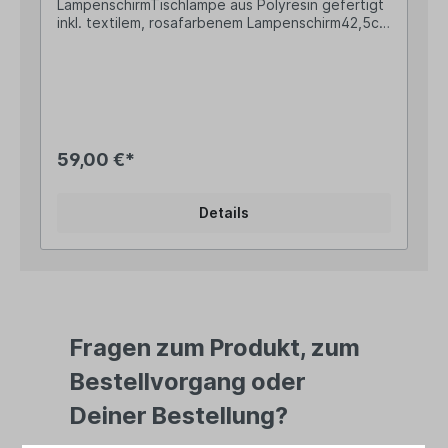
LampenschirmTischlampe aus Polyresin gefertigt
inkl. textilem, rosafarbenem Lampenschirm42,5cm
hoch, der Lampenschirm misst 20cm im
DurchmesserE27 Lampenfassung, max. 60Watt
(Leuchtmittel nicht enthalten)Die Zuleitung mit
Schalter ist ca. 140cm langIlluminiere mit unserem
sich versteckenden Häschen Deine Kommode,
Deine Fensterbank oder beleuchte einen
besonderen Platz, z.B. in Deinem Bücherregal,
59,00 €*
und schaffe eine wohnliche Atmosphäre zur
Frühjahrs- und Osterzeit. Angaben zur
Produktsicherheit: Hersteller: Clayre & Eef BV, de
Details
Giesel 46, 6041 PH City Haelen, Netherlands
Kontakt: info@clayre-eef.com Warn- und
Sicherheitshinweise: Bei sachgerechter
Anwendung keine Risiken bekannt
Fragen zum Produkt, zum
Bestellvorgang oder
Deiner Bestellung?