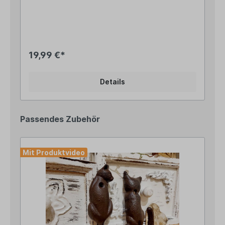
9cm breit Die Öffnung unten ist etwa 6,3cm groß
und wird dann langsam kleinerHol Dir mit dem
maritimen Zaunhocker „Möwe“ ein Stück
Küstenflair nach Hause! Ob im Garten, auf der
Terrasse, dem Balkon oder als maritime WC- oder
Fensterbankdeko – die liebevoll gestaltete Möwe
19,99 €*
mit ihrer blauen Matrosenmütze und dem
passenden Halstuch ist ein echter Hingucker und
sorgt für eine fröhliche, maritime Atmosphäre.
Details
Dank der hohlen Unterseite kannst Du die Figur
ganz einfach auf einen Zaunpfahl, Pfosten oder
eine Holzstele setzen. Natürlich macht die
dekorative Möwe auch auf einer Fensterbank,
Passendes Zubehör
einem Regal oder zwischen Deinen
Gartenpflanzen eine tolle Figur. Die handbemalte
Metallfigur überzeugt mit ihrem charmanten
Vintage-Look und verleiht Deinem Außenbereich
Mit Produktvideo
eine besondere Note.Pssst... ein kleiner Tipp
vom Landhus-Team: Kombiniere unsere Möwe wie
im letzten Artikelbild zu sehen mit den anderen
Zaunhockern aus unserem Sortiment, um einen
kunterbunten Gartenzaun zu gestalten. Du
findest die anderen Zaunhocker direkt unter
dieser Beschreibung unter "Ähnliche Artikel".
Angaben zur Produktsicherheit: Hersteller: