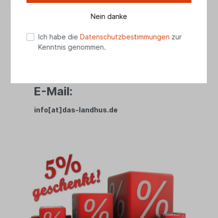
04461 8989728
(Mo - Fr 10.00 - 17.30 Uhr, Sa 10.00 - 15.00
Nein danke
Uhr)
Ich habe die
Datenschutzbestimmungen
zur
WhatsApp:
Kenntnis genommen.
01525 2738279
E-Mail:
info[at]das-landhus.de