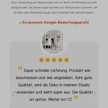
(Eine Überprüfung der Bewertungen hat vor deren Veröffentlichung nicht
stattgefunden. Die Bewertungen könnten von Verbrauchern stammen, die
die Ware oder Dienstleistung gar nicht erworben oder genutzt haben.)
» Zu unserem Google-Bewertungsprofil
Super schnelle Lieferung. Produkt wie
beschrieben und wie abgebildet. Sehr gute
Qualität, wird als Deko in meinem Studio
d
verwendet und sieht super aus. Die Qualität
ist spitze. Weiter so! 👍🏻
n