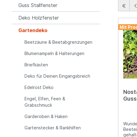
Grabsc
Guss Stallfenster
Maritime Deko
Türgriffe & Beschläge
Möbelk
Türklop
Deko Holzfenster
Hirsch, Geweih & Co.
Deko fü
Regalträger/Eckwinkel
Wandhalterungen & Hänger
Spiegel
Winterz
Mit Pro
Gartendeko
Maritime Deko
Mauera
Beetzäune & Beetabgrenzungen
Uhren
Windlic
Blumenampeln & Halterungen
Regenmesser
Schlau
Briefkästen
Deko für Deinen Eingangsbreich
Teichdeko
Thermo
Edelrost Deko
Nosta
Guss
Türklopfer & Klingeln
Vogeltr
Engel, Elfen, Feen &
Grabschmuck
Garderoben & Haken
Windlichter & Laternen
Zaunho
Wunde
Gartenstecker & Rankhilfen
Beetei
gehal