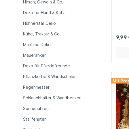
Hirsch, Geweih & Co.
Beetza
massivem 
Deko für Hund & Katz
26,5cm
lange Erdsp
Hühnerstall Deko
perfekt
Befest
Kühe, Traktor & Co.
einfac
9,99
Hinwei
Maritime Deko
Stück 
Zaunel
gewün
Maueranker
Beetza
Landha
Deko für Pferdefreunde
beste
Look e
Pflanzkörbe & Wandschalen
Mit Pro
neues 
eingrenzen. Ganz
Regenmesser
können
die Er
Schlauchhalter & Wandbecken
lassen
an ande
Sonnenuhren
auch i
der Ne
Stallfenster
durch 
unsere