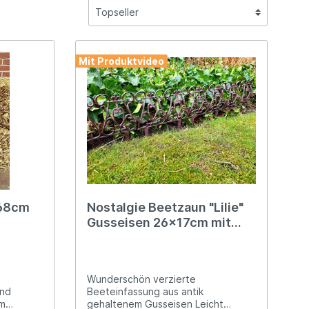
r
rschalen
Deko für Pferdefreunde
Wandglocken
Kühe, Traktor & Co.
en
Türgriffe & Beschläge
Mit Produktvideo
de
Pflanzkörbe & Wandschalen
deko
Weitere Wohn-Deko
Stallfenster
Töpfe & Pflanzgefäße
x68cm
Nostalgie Beetzaun "Lilie"
Gusseisen 26x17cm mit
Wandhalterungen & Hänger
Wölbung
Wunderschön verzierte
und
Beeteinfassung aus antik
cm
gehaltenem Gusseisen Leicht