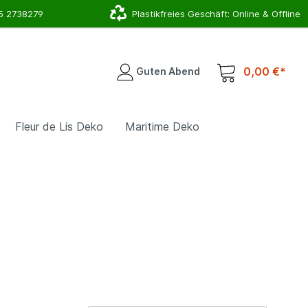
5 2738279
Plastikfreies Geschäft: Online & Offline
0,00 €*
Guten Abend
Fleur de Lis Deko
Maritime Deko
r
Deko für Deinen Eingangsbreich
Hirsch, Geweih & Co.
Schlauchhalter
Lampen & Leuchten
Topfhalter & Pflanzschalen
Gartenstecker & Rankhilfen