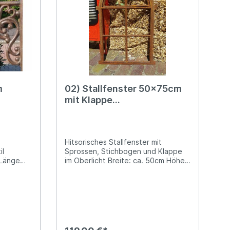
Risiken bekannt
Produktsicherheit: Hersteller:
Decorations import UG, Postfach
1321, DE-48574 Gronau Kontakt:
www.decorations-import.com Warn-
und Sicherheitshinweise: Bei
sachgerechter Anwendung keine
Risiken bekannt
m
02) Stallfenster 50x75cm
mit Klappe
eisen
Scheunenfenster großes
Gussfenster
Hitsorisches Stallfenster mit
il
Sprossen, Stichbogen und Klappe
 Länge
im Oberlicht Breite: ca. 50cm Höhe:
Abstand
ca. 75cm (jeweils
gemessen ohne die seitlichen/den
ht von
oberen Mauer-Zapfen) Mit Klappe
im Oberlicht Das Gewicht dieses
großen Stallfensters beträgt ca.
8,3kg Schöne Rostoptik
(Oberflächenrost), kann aber auch