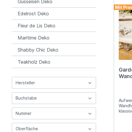
Gusseisen Deko
schöne
Mit Pro
unser 
Dich v
Edelrost Deko
stilsi
ist Dei
Fleur de Lis Deko
kreati
letzte
Maritime Deko
Stallf
rückse
Shabby Chic Deko
auch S
letzte
beispi
Teakholz Deko
Stallf
Gard
Fenster
Wand
noch a
Maurer
Guss
Hersteller
empfeh
sich a
Ruinen
Buchstabe
Aufwen
Ihre D
Wandha
einem 
klassi
Nummer
anbiet
hochwe
Kontak
14cm; B
unter w
Befest
Oberfläche
zur Pr