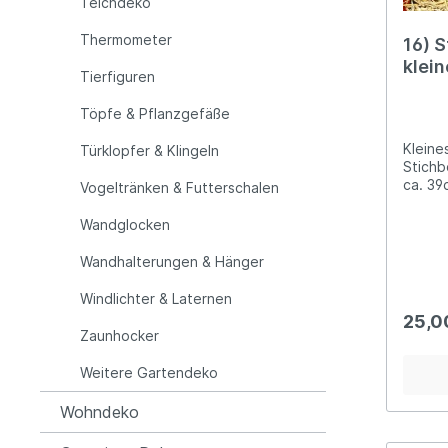
Teichdeko
ordentlich
Produk
Thermometer
16) 
Essche
klei
225, 
Tierfiguren
Nether
Eise
verkau
Töpfe & Pflanzgefäße
und Si
sachg
Kleine
Türklopfer & Klingeln
Risike
Stichb
ca. 39
Vogeltränken & Futterschalen
seitlich
28cm Das Gewicht des Stallfensters
Wandglocken
beträgt ca. 
(Oberf
Wandhalterungen & Hänger
nach e
werden
Windlichter & Laternen
wurde 
25,0
Landha
Zaunhocker
Durch 
Gussfe
Weitere Gartendeko
weiter
einer 
Wohndeko
noch de
Artike