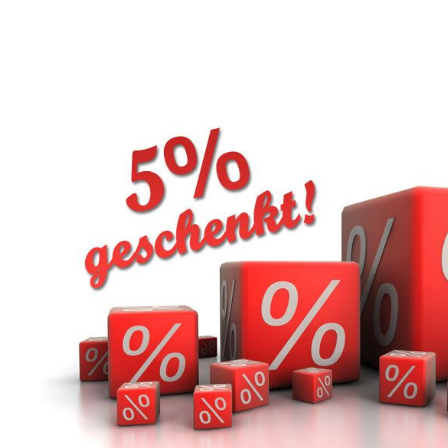
den Innen- wie
Gusseisens ist die
Außenbereich geeignet.
Wandglocke wetter
Angaben zur
langlebig und für d
Produktsicherheit:
dauerhaften Einsat
Hersteller: Esschert Design
Außenbereich best
BV, Euregioweg 225, 7532
geeignet. Angaben zur
SM Enschede, Netherlands
Produktsicherheit:
Kontakt:
Hersteller: Esscher
verkauf@esschertdesign.nl
BV, Euregioweg 225
Warn- und
SM Enschede, Neth
Sicherheitshinweise: Bei
Kontakt:
sachgerechter Anwendung
verkauf@esschertd
keine Risiken bekannt
Warn- und
Sicherheitshinweise
sachgerechter An
keine Risiken bekan