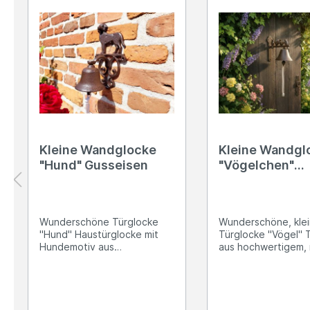
Kleine Wandglocke
Kleine Wandgl
"Hund" Gusseisen
"Vögelchen"
Gusseisen
Wunderschöne Türglocke
Wunderschöne, kle
"Hund" Haustürglocke mit
Türglocke "Vögel" 
Hundemotiv aus
aus hochwertigem,
hochwertigem, massiven
Gusseisen gefertig
Gusseisen gefertigt Zwei
Bohrungen zur Bef
Bohrungen zur Befestigung
mittels Schrauben 
mittels Schrauben Ca. 24cm
zwei, unten eine) Mit weißer
hoch und 13,5cm breit Die
Kordel Ca. 21cm lang und