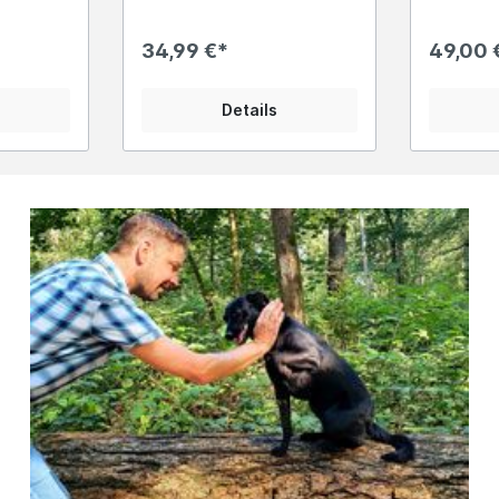
esser der
25cm hoch und 14cm
Montagep
Das
breitDie Glocke ist ca. 13cm
10cmx13cm gro
34,99 €*
49,00 
.
tief und der Glockenkörper
ist insge
te
hat einen Durchmesser von
hat eine
ssivem
ca. 8,5cmDas Gewicht
ca. 11,5cm Ø Das 
Details
er
beträgt ca. 1kgMit weißer
beträgt ca. 2kg
en
ZugkordelDiese dekorative
Wandgloc
 und
Wandglocke aus massivem
Gusseise
he,
Gusseisen vereint rustikalen
einem pla
häre in
Charme mit praktischer
ausgearb
der
Funktion. Das kunstvoll
dreidime
as
gearbeitete Pferdemotiv
Pferdekop
rleiht
verleiht ihr einen
ausdrucks
spielte
besonderen Charakter –
für Stall
cht sie
ideal für alle Pferdefreunde
oder Ein
en
oder als Hingucker im
detailrei
Eingangsbereich. Dank der
der Glock
robusten, ca. 1kg schweren
lebendig
und ist
Gusseisen-Ausführung ist sie
spricht 
ls auch
wetterfest und für den
Pferdelieb
r – ideal
Innen- wie Außenbereich
schwere 
tenglocke
geeignet. Ob als Türglocke,
einen kla
o-
für Hof und Garten oder als
und eigne
robusten
nostalgische Dekoration an
Stall-, H