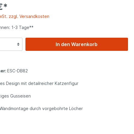
€*
r
rschalen
Deko für Pferdefreunde
Wandglocken
MwSt. zzgl. Versandkosten
Kühe, Traktor & Co.
en
Türgriffe & Beschläge
nnen: 1-3 Tage**
de
Pflanzkörbe & Wandschalen
In den Warenkorb
deko
Weitere Wohn-Deko
Stallfenster
er:
ESC-DB82
Töpfe & Pflanzgefäße
s Design mit detailreicher Katzenfigur
iges Gusseisen
Wandhalterungen & Hänger
 Wandmontage durch vorgebohrte Löcher