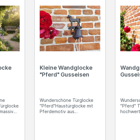
ocke
Kleine Wandglocke
Wandgl
"Pferd" Gusseisen
Gussei
ine
Wunderschöne Türglocke
Wundersc
Türglocke
"Pferd"Haustürglocke mit
"Pferd" 
 massiven
Pferdemotiv aus
hochwert
tDrei
hochwertigem, massiven
Gusseisen 
estigung
Gusseisen gefertigt Zwei
Bohrunge
(oben
Bohrungen zur Befestigung
mittels S
mittels Schrauben
vorhande
(Lochabstand ca. 12,2cm)Ca.
Zugkordel D