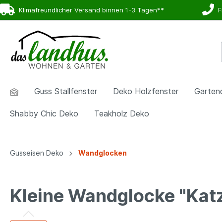
Klimafreundlicher Versand binnen 1-3 Tagen**
Fr
Guss Stallfenster
Deko Holzfenster
Garten
Shabby Chic Deko
Teakholz Deko
Zur Kategorie Gartendeko
Zur Kategorie Wohndeko
Zur Kategorie Gusseisen Deko
Gusseisen Deko
Wandglocken
Beetzäune &
Badezimmerdeko
Beetzäune & Stecker
Blumen
Engel, 
Garder
Beetabgrenzungen
Kleine Wandglocke "Kat
Holzfenster
Sonnenuhren
Deko fü
Thermo
Edelrost Deko
Engel, 