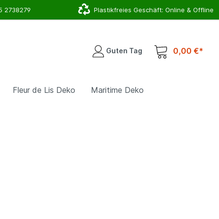
5 2738279
Plastikfreies Geschäft: Online & Offline
0,00 €*
Guten Tag
Fleur de Lis Deko
Maritime Deko
r
Deko für Deinen Eingangsbreich
Hirsch, Geweih & Co.
Schlauchhalter
Lampen & Leuchten
Topfhalter & Pflanzschalen
Gartenstecker & Rankhilfen