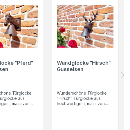
ocke "Pferd"
Wandglocke "Hirsch"
sen
Gusseisen
höne Türglocke
Wunderschöne Türglocke
Türglocke aus
"Hirsch" Türglocke aus
igem, massiven
hochwertigem, massiven
gefertigt Vier
Gusseisen gefertigt Zwei
n zur Befestigung
Bohrungen zur Befestigung
chrauben sind
mittels Schrauben Höhe: ca.
n Mit weißer
27cm; Breite: ca. 21cm Die
ie
Glocke ist insgesamt 12cm