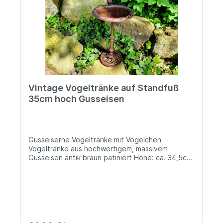
Vintage Vogeltränke auf Standfuß
35cm hoch Gusseisen
Gusseiserne Vogeltränke mit Vögelchen
Vogeltränke aus hochwertigem, massivem
Gusseisen antik braun patiniert Höhe: ca. 34,5cm
(gemessen ohne aufgesetztes Vögelchen)
Durchmesser Fuß: ca. 15cm, Durchmesser Tränke:
ca. 22cm Ø Die Füllmenge beträgt ca. 300ml
Gewicht: ca. 2,2kg Mit dieser nostalgischen
Vogeltränke setzt Du einen außergewöhnlich
charmanten Akzent in Deinem Garten. Durch das
verspielte Design erhältst Du nicht nur einen