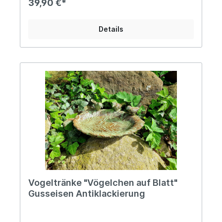
39,90 €*
stilvollen Blickfang, Du schaffst ebenso ein
kleines Paradies für alle Vögelchen Deines
Umkreises, die sich in Deinem Garten willkommen
Details
fühlen und Dich zum entspannten Beobachten
ihres geschäftigen Tagewerkes einladen
werden...Des Weiteren kannst Du sie ebenso gut
als Futterstation nutzen oder einfach einer Ecke
Deines Gartens, der bisher noch das gewisse
Etwas fehlte, den letzten Schliff verleihen,
beispielsweise auch mit ein paar hübschen
üppigen Blüten dekoriert, um ein wenig Farbe ins
Spiel zu bringen. Angaben zur Produktsicherheit:
Hersteller: Esschert Design BV, Euregioweg 225,
7532 SM Enschede, Netherlands Kontakt:
verkauf@esschertdesign.nl Warn- und
Sicherheitshinweise: Bei sachgerechter
Anwendung keine Risiken bekannt
Vogeltränke "Vögelchen auf Blatt"
Gusseisen Antiklackierung