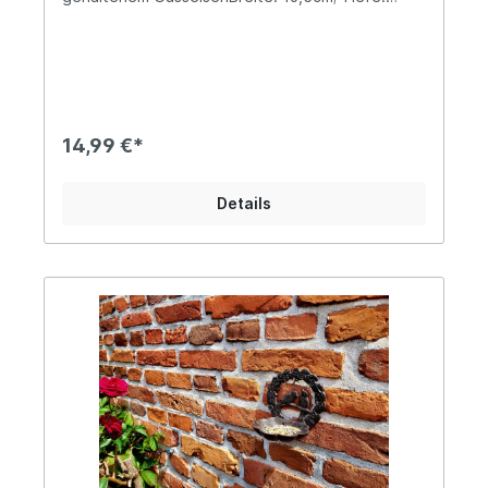
15cmDie Füllmenge beträgt ca. 200mlSolides
Gesamtgewicht von ca. 0,6KgVögelchen
geschraubt, abnehm- und ausrichtbar Unsere
"herzliche Lüttsche" eignet sich aufgrund ihrer
Größe insbesondere auch als willkommene
Wasserquelle für Insekten. Helfe auch Du mit,
dem Insektensterben entgegenzuwirken und
14,99 €*
befülle die Schale mit Steinen oder ein wenig
Kies und Wasser, sodass der niedrige
Wasserstand den Tieren eine sichere Landung
Details
ermöglicht, da sonst die Gefahr des Ertrinkens
besteht. Insekten benötigen Wasser nicht nur als
Trinkquelle, auch zum Kühlen und Bau ihrer
Nester ist es lebenswichtig! Bienen
transportieren an heißen Tagen Wasser in den
Brutbereich, wo sie es auf die Waben verteilen
und gleichzeitig mit ihren Flügeln Luft in den
Bienenstock fächern. Angaben zur
Produktsicherheit: Hersteller: Esschert Design BV,
Euregioweg 225, 7532 SM Enschede,
Netherlands Kontakt: verkauf@esschertdesign.nl
Warn- und Sicherheitshinweise: Bei
sachgerechter Anwendung keine Risiken bekannt