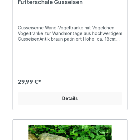
Futterschale Gusseisen
Gusseiserne Wand-Vogeltränke mit Vögelchen
Vogeltränke zur Wandmontage aus hochwertigem
GusseisenAntik braun patiniert Höhe: ca. 18cm;
Breite: ca. 18cm; Tiefe: ca. 10cm Solides
Gesamtgewicht von ca. 1kg Unsere nützliche
kleine Wandvogeltränke wird Deine Garten-,
Balkon- oder Terrassendekoration absolut
aufwerten. Ihr verschnörkeltes Design und die
solide Ausführung werden Dich ganzjährig
begeistern und die gemütliche Landhaus-
29,99 €*
Atmosphäre Deines Zuhauses wunderbar
unterstreichen. Angaben zur Produktsicherheit:
Hersteller: Decorations import UG, Postfach 1321,
Details
DE-48574 Gronau Kontakt: www.decorations-
import.com Warn- und Sicherheitshinweise: Bei
sachgerechter Anwendung keine Risiken bekannt