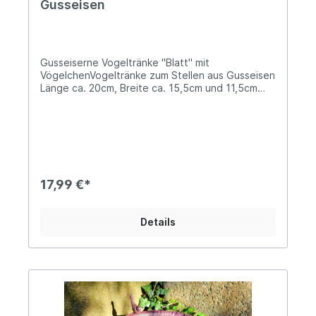
Gusseisen
Gusseiserne Vogeltränke "Blatt" mit
VögelchenVogeltränke zum Stellen aus Gusseisen
Länge ca. 20cm, Breite ca. 15,5cm und 11,5cm
hoch Die Füllmenge beträgt ca. 150ml Solides
Gesamtgewicht von ca. 0,9kg Schaffe mit
unserer charmanten Vogeltränke nicht nur ein
Paradies für Vögel...Auch Insekten benötigen
Wasser als unbedingten Lebensquell, sowohl zum
Trinken, als auch zum Kühlen und Bau ihrer
Nester. Bienen beispielsweise transportieren an
17,99 €*
heißen Tagen Wasser in den Brutbereich, wo sie
es auf die Waben verteilen und gleichzeitig mit
ihren Flügeln Luft in den Bienenstock fächern.
Details
Aufgrund ihrer Größe eignet sich diese Schale
hervorragend für diesen Zweck, alles was Du
benötigst sind ein paar Steine oder Kies und
Wasser. Der Wasserstand muss niedrig sein, um
den Insekten eine sichere Landung zu
gewährleisten. Gemeinsam können wir so ein
wenig Hilfe leisten an heißen Sommertagen und