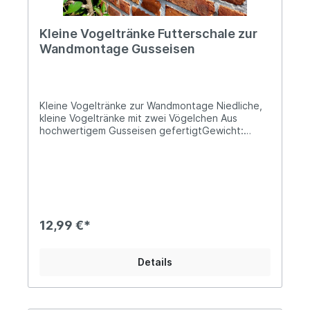
Kleine Vogeltränke Futterschale zur
Wandmontage Gusseisen
Kleine Vogeltränke zur Wandmontage Niedliche,
kleine Vogeltränke mit zwei Vögelchen Aus
hochwertigem Gusseisen gefertigtGewicht:
0,7kg Höhe/ Breite: ca. 13cm; Tiefe: ca.
11cmUnsere beliebte Wandvogeltränke eignet
sich aufgrund ihrer Größe insbesondere auch als
willkommene Wasserquelle für Insekten. Helfe
auch Du mit, dem Insektensterben
entgegenzuwirken und befülle die Schale mit
Steinen oder ein wenig Kies und Wasser, sodass
12,99 €*
der niedrige Wasserstand den Tieren eine
sichere Landung ermöglicht, da sonst die Gefahr
des Ertrinkens besteht. Insekten benötigen
Details
Wasser nicht nur als Trinkquelle, auch zum Kühlen
und Bau ihrer Nester ist es lebenswichtig! Bienen
transportieren an heißen Tagen Wasser in den
Brutbereich, wo sie es auf die Waben verteilen