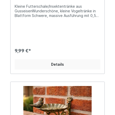
Kleine Futterschale/Insektentränke aus
GusseisenWunderschöne, kleine Vogeltränke in
Blattform Schwere, massive Ausführung mit 0,5kg
Gewicht Der Durchmesser beträgt ca. 14,5cm
Diese kleine, flache Vogeltränke in dekorativer
Blattform ist ein stilvoller Blickfang für Garten,
Balkon oder Terrasse. Gefertigt aus robustem
Gusseisen, überzeugt sie durch ihre
Langlebigkeit und ihren natürlichen, rustikalen
Charme. Dank der flachen Form eignet sich die
9,99 €*
Schale nicht nur für Vögel, sondern auch
hervorragend als Insektentränke für Bienen und
Schmetterlinge. So unterstützt du aktiv die
Details
heimische Tierwelt und schaffst gleichzeitig ein
dekoratives Element in deinem Außenbereich.
Angaben zur Produktsicherheit: Hersteller:
Campo Home & Garden, Handelshof 2, 28816
Stuhr, Deutschland Kontakt: www.posiwio.de
Warn- und Sicherheitshinweise: Bei
sachgerechter Anwendung keine Risiken bekannt