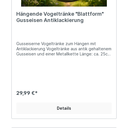
Hängende Vogeltränke "Blattform"
Gusseisen Antiklackierung
Gusseiserne Vogeltränke zum Hängen mit
Antiklackierung Vogeltränke aus antik gehaltenem
Gusseisen und einer Metallkette Länge: ca. 25cm;
Breite: ca. 17cm; Höhe hängend: ca. 33cm Die
Füllmenge beträgt ca. 300ml Solides
Gesamtgewicht von ca. 1,2kg Nutze unsere
wunderschön designte Vogeltränke nicht nur zu
ihrem eigentlichen Zwecke, als Futterschale,
Wasserbad oder Trinkquelle, gestalte mit ihr
ebenso Deinen Terrassen-, Balkon- oder
29,99 €*
Wohnbereich auf innovative Weise. Ob mit
Sukkulenten bepflanzt, saisonal dekoriert oder
befüllt mit duftendem Potpourri, um der
Details
gemütlichen Atmosphäre Deines Heims Ausdruck
zu verleihen...Lass` Deiner Kreativität freien Lauf
und nutze die vielseitigen Möglichkeiten ganz
nach Deinem Geschmack! Angaben zur