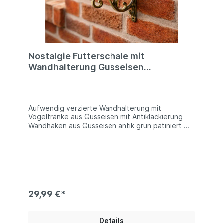
Nostalgie Futterschale mit
Wandhalterung Gusseisen
Antiklackierung
Aufwendig verzierte Wandhalterung mit
Vogeltränke aus Gusseisen mit Antiklackierung
Wandhaken aus Gusseisen antik grün patiniert Mit
aufgeschraubter Futterschale mit Ziervögelchen
Die Länge beträgt ca. 23cm und die Futterschale
hat einen Durchmesser von 14cmDas Gewicht
beträgt 1,1kg Mit 3 Bohrungen versehen für eine
sichere WandmontageMit dieser wunderschönen
Futterschale erhältst Du nicht nur einen stilvollen
Blickfang für Deinen Garten, Balkon oder
29,99 €*
Terrasse, Du kannst sie darüber hinaus auch noch
als Halterung für eine Blumenampel nutzen! Ein
ausgesprochen charmant designtes Deko-
Details