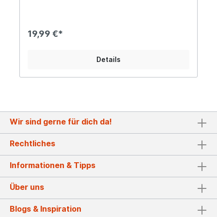
unserer charmanten Vogeltränke in
Regenschirmform nicht nur ein Paradies für
Vögel...Auch Insekten benötigen Wasser als
unbedingten Lebensquell, sowohl zum Trinken,
19,99 €*
als auch zum Kühlen und Bau ihrer Nester. Bienen
beispielsweise transportieren an heißen Tagen
Wasser in den Brutbereich, wo sie es auf die
Details
Waben verteilen und gleichzeitig mit ihren Flügeln
Luft in den Bienenstock fächern. Aufgrund ihrer
Größe eignet sich diese Schale hervorragend für
diesen Zweck, alles was Du benötigst sind ein
paar Steine oder Kies und Wasser. Der
Wasserstand muss niedrig sein, um den Insekten
eine sichere Landung zu gewährleisten.
Wir sind gerne für dich da!
Gemeinsam können wir so ein wenig Hilfe leisten
an heißen Sommertagen und uns des Dankes der
Natur gewiss sein... Angaben zur
Rechtliches
Produktsicherheit: Hersteller: Campo Home &
Garden, Handelshof 2, 28816 Stuhr, Deutschland
Informationen & Tipps
Kontakt: www.posiwio.de Warn- und
Sicherheitshinweise: Bei sachgerechter
Anwendung keine Risiken bekannt
Über uns
Blogs & Inspiration