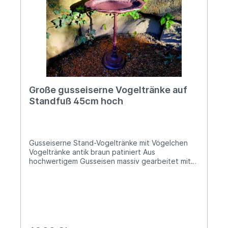
uns des Dankes der Natur gewiss sein... Angaben
zur Produktsicherheit: Hersteller: Esschert Design
BV, Euregioweg 225, 7532 SM Enschede,
Netherlands Kontakt: verkauf@esschertdesign.nl
Warn- und Sicherheitshinweise: Bei
sachgerechter Anwendung keine Risiken bekannt
Große gusseiserne Vogeltränke auf
Standfuß 45cm hoch
Gusseiserne Stand-Vogeltränke mit Vögelchen
Vogeltränke antik braun patiniert Aus
hochwertigem Gusseisen massiv gearbeitet mit
4,5kg Gewicht Höhe: ca. 45 cm (gemessen ohne
aufgesetztes Vögelchen) Die ovale Tränke mit
floraler Ausgestaltung ist ca. 33x23cm groß Die
Füllmenge beträgt ca. 600ml Mit dieser
antikwirkenden Stand-Vogeltränke wirst Du einen
stilvollen Akzent in Deinem Garten setzen!
Sowohl die nostalgische Formgebung, als auch