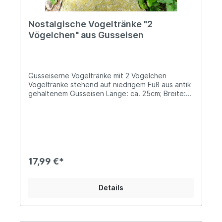
Nostalgische Vogeltränke "2
Vögelchen" aus Gusseisen
Gusseiserne Vogeltränke mit 2 Vögelchen
Vogeltränke stehend auf niedrigem Fuß aus antik
gehaltenem Gusseisen Länge: ca. 25cm; Breite:
ca. 15cm; Höhe: ca. 13cm Die Füllmenge beträgt
ca. 200ml Solides Gesamtgewicht von ca. 1kg
Unsere nostalgische Vogeltränke eignet sich
aufgrund ihrer Größe insbesondere auch als
willkommene Wasserquelle für Insekten. Helfe
auch Du mit, dem Insektensterben
entgegenzuwirken und befülle sie, an heißen
17,99 €*
Sommertagen, mit Steinen oder ein wenig Kies
und Wasser, sodass der niedrige Wasserstand
den Tieren eine sichere Landung ermöglicht, da
Details
sonst die Gefahr des Ertrinkens besteht.
Insekten benötigen Wasser nicht nur als
Trinkquelle, auch zum Kühlen und Bau ihrer
Nester ist es lebenswichtig! Bienen