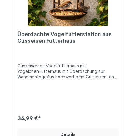
DE-48574 Gronau Kontakt: www.decorations-
import.com Warn- und Sicherheitshinweise: Bei
sachgerechter Anwendung keine Risiken bekannt
Überdachte Vogelfutterstation aus
Gusseisen Futterhaus
Gusseisernes Vogelfutterhaus mit
VögelchenFutterhaus mit Überdachung zur
WandmontageAus hochwertigem Gusseisen, antik
braun patiniert Ca. 23,5cm hoch und breit, die
Tiefe beträgt ca. 12cm Solides Gesamtgewicht
von ca. 1,8kg Unsere nützliche kleine
Vogelfutterstation wird Deine Garten-, Balkon-
oder Terrassendekoration im Handumdrehen
aufwerten. Ihr stilsicheres Design und die solide
Ausführung werden Dich ganzjährig begeistern
34,99 €*
und die gemütliche Landhaus-Atmosphäre Deines
Zuhauses wunderbar unterstreichen. Ebenso gut
kannst Du sie als Wassertränke nutzen, wie auch
Details