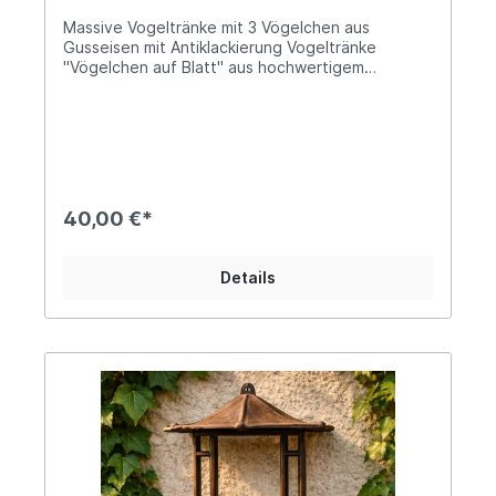
Massive Vogeltränke mit 3 Vögelchen aus
Gusseisen mit Antiklackierung Vogeltränke
"Vögelchen auf Blatt" aus hochwertigem
GusseisenAntik wirkend durch grau grüne
Lackierung Länge: ca. 28cm; Breite: ca. 19cm;
Höhe: ca. 4,5cm (gemessen ohne Vögelchen)
2,3kg schwere und massive Ausführung Die
Füllmenge beträgt ca. 0,6lMit 3 Vögelchen, die
geschraubt, abnehm-/ und ausrichtbar sindMit
dieser massiven Vogeltränke, in ausgefallener
40,00 €*
"Antik-Finish"- Lackierung, erhältst Du nicht nur
einen stilvollen Blickfang für Deinen Garten,
ebenso schaffst Du ein kleines Paradies für alle
Details
Vögel in Deinem Umkreis. Fühle Dich eingeladen,
Deine willkommenen tierischen Gäste in Ruhe
beobachten zu können oder nutze unsere
Vogeltränke ebenso gut als Grundlage, um
Deinen Gartentisch beispielsweise mit ein paar
hübschen Blüten zu dekorieren... Lass´ Deiner
Kreativität bei der Nutzung freien Lauf, ob Du die
3 Vögelchen in Deine Ideen einbindest oder
vielleicht lieber auf sie verzichtest, alles ist
möglich... Angaben zur Produktsicherheit:
Hersteller: Decorations import UG, Postfach 1321,