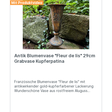
Mit Produktvideo
Antik Blumenvase "Fleur de lis" 29cm
Grabvase Kupferpatina
Französische Blumenvase "Fleur de lis" mit
antikwirkender gold-kupferfarbener Lackierung
Wunderschöne Vase aus rostfreiem Aluguss
gefertigt Höhe ca. 28,5cm, der Durchmesser
beträgt oben ca. 13cm und am Standfuß 11,5cm
ØMit beidseitiger "Fleur de lis"-Verzierung Das
Gewicht beträgt ca. 0,2kg Diese elegante