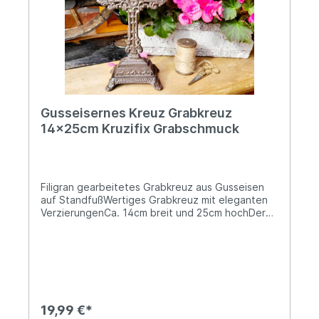
Gusseisernes Kreuz Grabkreuz
14x25cm Kruzifix Grabschmuck
Filigran gearbeitetes Grabkreuz aus Gusseisen
auf StandfußWertiges Grabkreuz mit eleganten
VerzierungenCa. 14cm breit und 25cm hochDer
Standfuß misst 12x8cmDas Gewicht beträgt ca.
0,7kgDieses dekorative Grabkreuz aus massivem
Gusseisen vereint zeitlose Eleganz mit hoher
Beständigkeit. Die kunstvoll gearbeitete
Ornamentik verleiht dem Kreuz eine würdevolle
und klassische Ausstrahlung und macht es zu
einem besonderen Erinnerungsstück für
19,99 €*
Grabstätten, Gedenkorte oder stille Plätze im