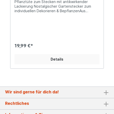
Pflanztüte zum Stecken mit antikwirkender
Lackierung Nostalgischer Gartenstecker zum
individuellen Dekorieren & BepflanzenAus
rostfreiem Aluguss gefertigt und antikwirkend
patiniert mit angedeuteten Roststellen80cm
hoch und oben mit 12,5cm DurchmesserEine
liebevoll verspielte Dekorationsidee für Dich
oder als wertschätzende Aufmerksamkeit für
Deine Liebsten! Bepflanze diese nostalgisch
verarbeitete Pflanztüte mit kleinen
19,99 €*
Rankpflanzen, duftenden Kräutern oder platziere
eine Kerze in ihnen für romantische Abende auf
der Terrasse oder dem Balkon. Auch als
Details
nostalgische Grabvase macht unsere Pflanztüte
eine gute Figur.pssst... ein kleiner Tipp vom
Landhus-Team: Kombiniere die Pflanztüte mit
weiteren Artikeln aus der selben Serie, eine
Auswahl findest Du direkt unter dieser
Beschreibung unter "Artikel aus der selben Serie".
Angaben zur Produktsicherheit: Hersteller:
Wir sind gerne für dich da!
Campo Home & Garden, Handelshof 2, 28816
Stuhr, Deutschland Kontakt: www.posiwio.de
Warn- und Sicherheitshinweise: Bei
Rechtliches
sachgerechter Anwendung keine Risiken bekannt