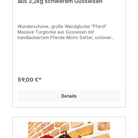
aus 3,2kg schwerem Gusseisen
Wunderschöne, große Wandglocke "Pferd"
Massive Türglocke aus Gusseisen mit
handlackiertem Pferde-Motiv Satter, schöner
Klang Herausnehmbarer Klöppel mit Kordel aus
Leder Auch der Glockenkörper ist von der
Konsole abschraubbar Höhe: ca. 42cm; Tiefe: ca.
29cm; Durchmesser der Glocke ca. 14cm Ø Das
Gewicht beträgt ca. 3,2kg Diese große
Wandglocke aus massivem Gusseisen begeistert
mit ihrem nostalgischen Design und einem
59,00 €*
detailreich ausgearbeiteten Pferdemotiv.
Inspiriert von traditionellen Hof- und Stallglocken
vergangener Zeiten, verbindet sie rustikalen
Details
Charme mit zeitloser Funktionalität. Das robuste
Gusseisen sorgt für Langlebigkeit und einen
kräftigen, klaren Glockenklang. Die Glocke eignet
sich ideal als dekoratives Highlight für Hauswand,
Reitstall oder Hofeinfahrt. Das kunstvoll
gestaltete Pferdemotiv macht sie besonders
attraktiv für Pferdeliebhaber und Freunde des
Landhaus- oder Vintage-Stils.Hinweis: Die