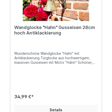
import.com Warn- und Sicherheitshinweise: Bei
sachgerechter Anwendung keine Risiken bekannt
Wandglocke "Hahn" Gusseisen 28cm
hoch Antiklackierung
Wunderschöne Wandglocke "Hahn" mit
Antiklackierung Türglocke aus hochwertigem,
massiven Gusseisen mit Motiv "Hahn" Schöner,
heller Klang Höhe: ca. 28cm; Tiefe: ca.22cm;
Durchmesser der Glocke ca. 10cm Ø Das Gewicht
beträgt ca. 1,3kg Mit weißer Zugkordel Diese
nostalgische Wandglocke aus massivem
Gusseisen ist mit einem detailreich gestalteten
Hahn-Motiv versehen und ideal für Hühnerstall-
Besitzer, Hofanlagen und ländliche Grundstücke.
34,99 €*
Der Hahn als klassisches Symbol des Bauernhofs
verleiht der Glocke einen rustikalen,
authentischen Charakter und macht sie zugleich
Details
zu einem dekorativen Blickfang. Die Glocke