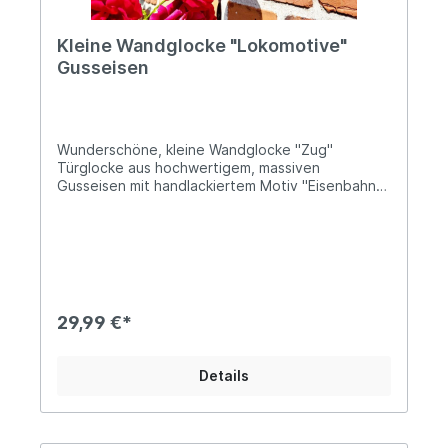
Kleine Wandglocke "Lokomotive"
Gusseisen
Wunderschöne, kleine Wandglocke "Zug"
Türglocke aus hochwertigem, massiven
Gusseisen mit handlackiertem Motiv "Eisenbahn"
Schöner, heller Klang Höhe: ca. 21,5cm; Tiefe: ca.
17,5cm; Durchmesser der Glocke ca. 10cm Ø Das
Gewicht beträgt ca. 1,2kg Braune
ZugkordelDiese kleine Wandglocke aus massivem
Gusseisen begeistert mit ihrem detailreich
gestalteten Motiv einer alten Lokomotive und
versprüht nostalgischen Eisenbahn-Charme. Das
29,99 €*
Design erinnert an die goldene Zeit der
Dampfloks und macht die Glocke zu einem
besonderen Blickfang an Hauswänden,
Details
Werkstätten, Gärten oder in Sammler- und
Hobbybereichen. Angaben zur Produktsicherheit:
Hersteller: Decorations import UG, Postfach 1321,
DE-48574 Gronau Kontakt: www.decorations-