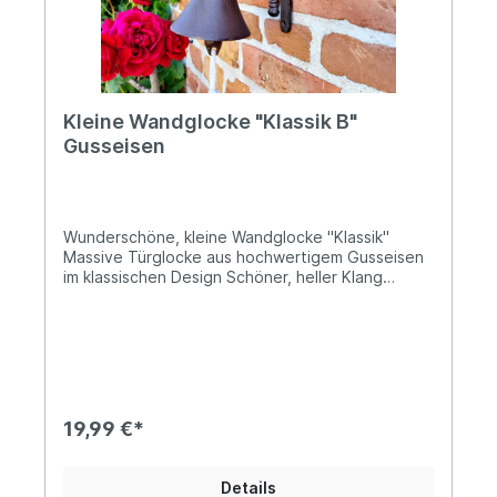
DE-48574 Gronau Kontakt: www.decorations-
import.com Warn- und Sicherheitshinweise: Bei
sachgerechter Anwendung keine Risiken bekannt
Kleine Wandglocke "Klassik B"
Gusseisen
Wunderschöne, kleine Wandglocke "Klassik"
Massive Türglocke aus hochwertigem Gusseisen
im klassischen Design Schöner, heller Klang
Herausnehmbarer Klöppel mit weißer
StoffkordelCa. 20cm hoch und 17cm Tiefe,
Durchmesser der Glocke ca. 10cm Ø Das Gewicht
beträgt ca. 1kg Diese liebevoll gestaltete
Wandglocke aus robustem Gusseisen verleiht
jedem Eingangsbereich einen Hauch von
Nostalgie. Mit ihrem klassischen, detailreichen
19,99 €*
Design wird sie schnell zu einem dekorativen
Blickfang – ob als Haustürglocke oder als
optische Aufwertung für dein Gartenhaus.
Details
Angaben zur Produktsicherheit: Hersteller: