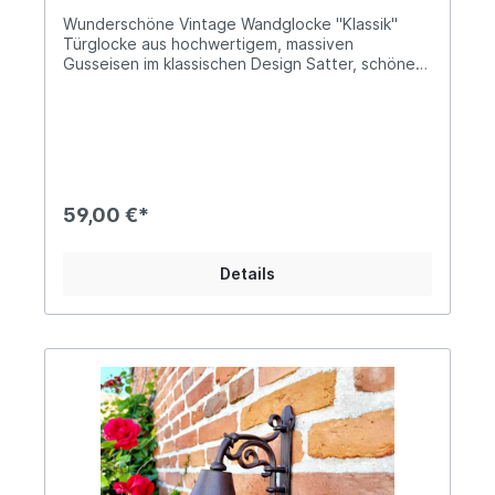
Wunderschöne Vintage Wandglocke "Klassik"
Türglocke aus hochwertigem, massiven
Gusseisen im klassischen Design Satter, schöner
Klang Herausnehmbarer Klöppel mit Kordel aus
LederHöhe: ca. 31cm; Tiefe: ca. 21,5cm;
Durchmesser der Glocke ca. 14cm Ø Das Gewicht
beträgt ca. 2,4kg Diese große Wandglocke aus
massivem Gusseisen besticht durch ihr
klassisches Vintage-Design und ihre schlichte,
zeitlose Eleganz. Klassisch gestaltet, fügt sie
59,00 €*
sich harmonisch in nahezu jeden Wohn- und
Außenbereich ein und unterstreicht den
traditionellen Charakter von Haus, Hof oder
Details
Garten. Inspiriert von historischen Haus- und
Hofglocken vereint sie nostalgischen Charme mit
funktionaler Qualität. Das schwere Gusseisen
sorgt für besondere Stabilität, Langlebigkeit und
einen kräftigen, klaren Glockenklang. Dank der
robusten und wetterbeständigen Verarbeitung
ist die Wandglocke ideal für den Außenbereich
geeignet.Hinweis: Die Lieferung erfolgt zerlegt -
Der einfache Aufbau ist binnen kürzester Zeit
erledigt. Angaben zur Produktsicherheit:
Hersteller: Decorations import UG, Postfach 1321,