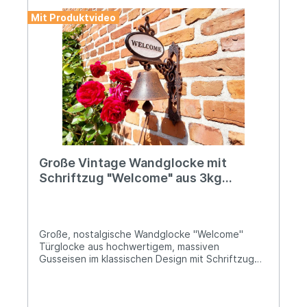
sachgerechter Anwendung keine Risiken bekannt
Mit Produktvideo
Große Vintage Wandglocke mit
Schriftzug "Welcome" aus 3kg
schwerem Gusseisen
Große, nostalgische Wandglocke "Welcome"
Türglocke aus hochwertigem, massiven
Gusseisen im klassischen Design mit Schriftzug
"Welcome" Satter, schöner Klang
Herausnehmbarer Klöppel mit Kordel aus
LederHöhe: ca. 39cm; Tiefe: ca. 24cm;