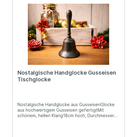
import.com Warn- und Sicherheitshinweise: Bei
sachgerechter Anwendung keine Risiken bekannt
Nostalgische Handglocke Gusseisen
Tischglocke
Nostalgische Handglocke aus GusseisenGlocke
aus hochwertigem Gusseisen gefertigtMit
schönem, hellen Klang18cm hoch, Durchmesser
der Glocke ca. 8,5cm ØDiese Handglocke aus
massivem Gusseisen überzeugt durch ihr
klassisches, zeitloses Design und ihre robuste