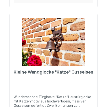
Esschert Design BV, Euregioweg 225, 7532 SM
Enschede, Netherlands Kontakt:
verkauf@esschertdesign.nl Warn- und
Sicherheitshinweise: Bei sachgerechter
Anwendung keine Risiken bekannt
Kleine Wandglocke "Katze" Gusseisen
Wunderschöne Türglocke "Katze"Haustürglocke
mit Katzenmotiv aus hochwertigem, massiven
Gusseisen gefertigt Zwei Bohrungen zur