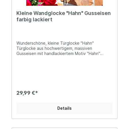
Kleine Wandglocke "Hahn" Gusseisen
farbig lackiert
Wunderschöne, kleine Türglocke "Hahn"
Türglocke aus hochwertigem, massiven
Gusseisen mit handlackiertem Motiv "Hahn"
Schöner, heller Klang Ca. 22cm hoch und 15cm
Tiefe, Durchmesser der Glocke ca. 9,5cm ØDas
Gewicht beträgt ca. 1kgDiese kleine Wandglocke
aus handlackiertem Gusseisen ist mit einem
detailreich gestalteten Hahn-Motiv versehen und
ideal für Hühnerstall-Besitzer, Hofanlagen und
ländliche Grundstücke. Der Hahn als klassisches
29,99 €*
Symbol des Bauernhofs verleiht der Glocke einen
rustikalen, authentischen Charakter und macht
sie zugleich zu einem dekorativen Blickfang.
Details
Angaben zur Produktsicherheit: Hersteller:
Decorations import UG, Postfach 1321, DE-48574
Gronau Kontakt: www.decorations-import.com
Warn- und Sicherheitshinweise: Bei