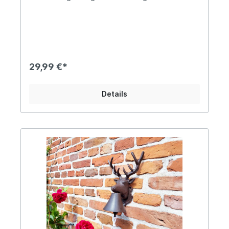
Befestigung mittels Schrauben Ca. 22,5cm hoch
und 13,5cm breitDie Glocke ist ca. 13cm tief und
der Glockenkörper hat einen Durchmesser von
ca. 8,5cmDas Gewicht beträgt ca. 1KgMit weißer
ZugkordelDiese dekorative Wandglocke aus
massivem Gusseisen ist ein Blickfang für alle
Katzenliebhaber. Die detailreiche Katzenfigur
29,99 €*
verleiht ihr einen charmanten, verspielten
Charakter und sorgt für eine gemütliche
Atmosphäre am Haus, im Garten oder auf der
Details
Terrasse. Ob als Türglocke zur Begrüßung von
Gästen oder als dekoratives Element – die
Glocke überzeugt mit einem klaren, angenehmen
Klang. Dank der robusten, ca. 1kg schweren
Gusseisen-Ausführung ist sie wetterfest und
eignet sich sowohl für den Innen- als auch für
den Außenbereich. Angaben zur
Produktsicherheit: Hersteller: Esschert Design BV,
Euregioweg 225, 7532 SM Enschede,
Netherlands Kontakt: verkauf@esschertdesign.nl
Warn- und Sicherheitshinweise: Bei
sachgerechter Anwendung keine Risiken bekannt