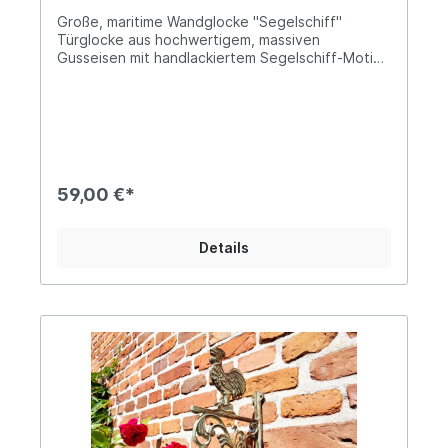
Große, maritime Wandglocke "Segelschiff"
Türglocke aus hochwertigem, massiven
Gusseisen mit handlackiertem Segelschiff-Motiv
Satter, schöner Klang Herausnehmbarer Klöppel
mit Metallkette und kleinem AnkerHöhe: ca. 37cm;
Tiefe: ca. 25cm; Durchmesser der Glocke ca.
14cm Ø Das Gewicht beträgt ca. 3kg Diese große
Wandglocke aus massivem Gusseisen überzeugt
mit ihrem nostalgischen Design und einem
detailreich gearbeiteten Segelschiff-Motiv.
59,00 €*
Inspiriert von einem historischen Segelschiff
bringt sie maritimen Charme und zeitlose Eleganz
an Hauswand, Terrasse oder Carport. Das
Details
robuste Gusseisen sorgt für Langlebigkeit und
einen kräftigen, klaren Glockenklang. Dank der
wetterbeständigen Verarbeitung eignet sich die
Wandglocke ideal für den Außenbereich. Das
Segelschiff-Motiv macht sie zu einem
besonderen Blickfang für Liebhaber maritimer
Dekoration.Hinweis: Die Lieferung erfolgt zerlegt
- Der einfache Aufbau ist binnen kürzester Zeit
erledigt. Angaben zur Produktsicherheit:
Hersteller: Decorations import UG, Postfach 1321,
DE-48574 Gronau Kontakt: www.decorations-