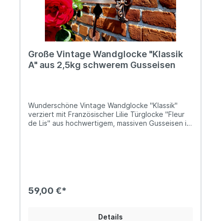
Große Vintage Wandglocke "Klassik
A" aus 2,5kg schwerem Gusseisen
Wunderschöne Vintage Wandglocke "Klassik"
verziert mit Französischer Lilie Türglocke "Fleur
de Lis" aus hochwertigem, massiven Gusseisen im
klassischen Design Satter, schöner Klang
Herausnehmbarer Klöppel mit Kordel aus
LederHöhe: ca. 28cm; Tiefe: ca. 27cm;
Durchmesser der Glocke ca. 14cm Ø Das Gewicht
beträgt ca. 2,5kg Diese große Wandglocke aus
massivem Gusseisen besticht durch ihr
klassisches Vintage-Design und ihre schlichte,
59,00 €*
zeitlose Eleganz. Klassisch gestaltet, fügt sie
sich harmonisch in nahezu jeden Wohn- und
Außenbereich ein und unterstreicht den
Details
traditionellen Charakter von Haus, Hof oder