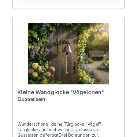
Garten. Inspiriert von historischen Haus- und
Hofglocken vereint sie nostalgischen Charme mit
funktionaler Qualität. Das schwere Gusseisen
sorgt für besondere Stabilität, Langlebigkeit und
einen kräftigen, klaren Glockenklang. Dank der
robusten und wetterbeständigen Verarbeitung
ist die Wandglocke ideal für den Außenbereich
geeignet.Hinweis: Die Lieferung erfolgt zerlegt -
Der einfache Aufbau ist binnen kürzester Zeit
erledigt. Angaben zur Produktsicherheit:
Hersteller: Decorations import UG, Postfach 1321,
DE-48574 Gronau Kontakt: www.decorations-
import.com Warn- und Sicherheitshinweise: Bei
sachgerechter Anwendung keine Risiken bekannt
Kleine Wandglocke "Vögelchen"
Gusseisen
Wunderschöne, kleine Türglocke "Vögel"
Türglocke aus hochwertigem, massiven
Gusseisen gefertigtDrei Bohrungen zur