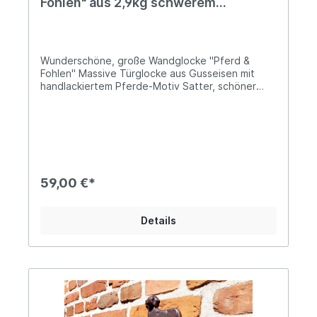
Fohlen" aus 2,9kg schwerem
Gusseisen
Wunderschöne, große Wandglocke "Pferd &
Fohlen" Massive Türglocke aus Gusseisen mit
handlackiertem Pferde-Motiv Satter, schöner
Klang Herausnehmbarer Klöppel mit Kordel aus
Leder Auch der Glockenkörper ist von der
Konsole abschraubbar Höhe: ca. 34cm; Tiefe: ca.
24cm; Durchmesser der Glocke ca. 14cm Ø Das
Gewicht beträgt ca. 2,9kgDiese große
Wandglocke aus massivem Gusseisen überzeugt
durch ihr nostalgisches Design und das liebevoll
59,00 €*
gestaltete Motiv „Pferd und Fohlen“. Die
harmonische Darstellung symbolisiert
Verbundenheit, Schutz und Natürlichkeit und
Details
macht die Glocke zu einem besonderen
Blickfang. Angelehnt an klassische Hof- und
Stallglocken vergangener Zeiten vereint sie
rustikalen Charme mit hoher Funktionalität. Das
schwere Gusseisen sorgt für Stabilität,
Langlebigkeit und einen kräftigen, klaren
Glockenklang. Ideal geeignet für Hauswand, Hof
oder Reitstall.Hinweis: Die Lieferung erfolgt