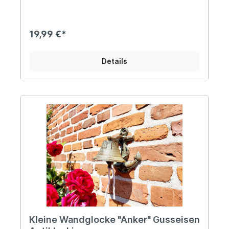
Verarbeitung. Durch ihr angenehmes Gewicht
liegt sie gut in der Hand und erzeugt einen
klaren, kräftigen Glockenklang, der zuverlässig
Aufmerksamkeit erregt. Ob als Weihnachtsglocke,
19,99 €*
als Tisch- oder Empfangsglocke, für den Einsatz
im Haushalt, im Garten, bei Veranstaltungen oder
als dekoratives Element – diese Gusseisen-
Details
Handglocke ist vielseitig verwendbar. Angaben
zur Produktsicherheit: Hersteller: Campo Home &
Garden, Handelshof 2, 28816 Stuhr, Deutschland
Kontakt: www.posiwio.de Warn- und
Sicherheitshinweise: Bei sachgerechter
Anwendung keine Risiken bekannt
Kleine Wandglocke "Anker" Gusseisen