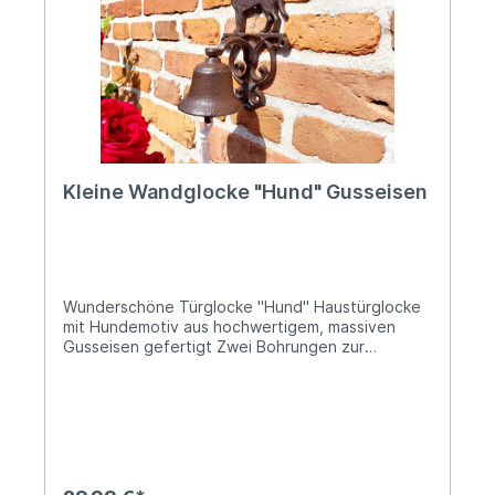
zerlegt - Der einfache Aufbau ist binnen
kürzester Zeit erledigt. Angaben zur
Produktsicherheit: Hersteller: Decorations import
UG, Postfach 1321, DE-48574 Gronau Kontakt:
www.decorations-import.com Warn- und
Sicherheitshinweise: Bei sachgerechter
Anwendung keine Risiken bekannt
Kleine Wandglocke "Hund" Gusseisen
Wunderschöne Türglocke "Hund" Haustürglocke
mit Hundemotiv aus hochwertigem, massiven
Gusseisen gefertigt Zwei Bohrungen zur
Befestigung mittels Schrauben Ca. 24cm hoch
und 13,5cm breit Die Glocke ist 13cm tief und der
Glockenkörper hat einen Durchmesser von ca.
8,5cm Ø Das Gewicht beträgt ca. 1kg Mit weißer
Zugkordel Diese dekorative Wandglocke aus
massivem Gusseisen ist perfekt für
Hundefreunde. Die detailreiche Hundefigur