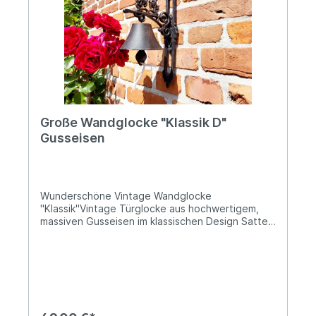
Angaben zur Produktsicherheit: Hersteller:
Decorations import UG, Postfach 1321, DE-48574
Gronau Kontakt: www.decorations-import.com
Warn- und Sicherheitshinweise: Bei
sachgerechter Anwendung keine Risiken bekannt
Große Wandglocke "Klassik D"
Gusseisen
Wunderschöne Vintage Wandglocke
"Klassik"Vintage Türglocke aus hochwertigem,
massiven Gusseisen im klassischen Design Satter,
schöner Klang Herausnehmbarer Klöppel mit
Kordel aus weißem ZugbandHöhe: ca. 37cm;
Tiefe: ca. 19cm; Durchmesser der Glocke ca.
13cm Ø Das Gewicht beträgt ca. 2,1kg Diese
große Wandglocke aus massivem Gusseisen
vereint zeitlose Ästhetik mit robuster
Funktionalität. Die kunstvoll verzierte Halterung