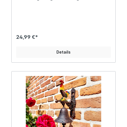
Befestigung mittels Schrauben (oben zwei, unten
eine) Mit weißer Kordel Ca. 21cm lang und 19cm
hoch, Durchmesser der Glocke ca. 11cm ØDas
Gewicht beträgt ca. 1,1kgDiese charmante
Wandglocke aus massivem Gusseisen ist mit vier
liebevoll gestalteten Vögelchen verziert und
bringt eine natürliche, freundliche Atmosphäre in
24,99 €*
Garten, Terrasse oder Eingangsbereich. Das
dekorative Motiv verleiht der Glocke eine
verspielte Leichtigkeit und macht sie zu einem
Details
besonderen Blickfang. Die Glocke sorgt für einen
klaren, angenehmen Klang und ist sowohl
funktional als auch dekorativ einsetzbar – ideal
als Türglocke, Gartenglocke oder stilvolles Deko-
Element. Dank des robusten Gusseisens ist die
Wandglocke wetterfest, langlebig und für den
dauerhaften Einsatz im Außenbereich bestens
geeignet. Angaben zur Produktsicherheit:
Hersteller: Esschert Design BV, Euregioweg 225,
7532 SM Enschede, Netherlands Kontakt:
verkauf@esschertdesign.nl Warn- und
Sicherheitshinweise: Bei sachgerechter
Anwendung keine Risiken bekannt