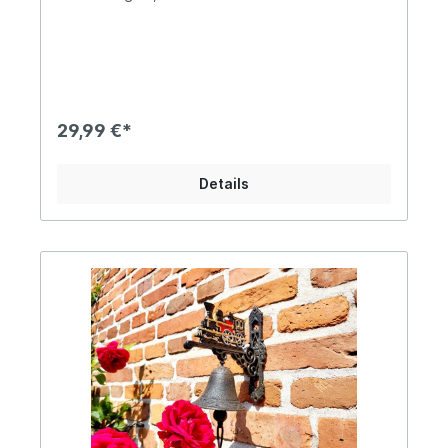
handlackiertem Motiv "Kuh, Schwein & Hahn"
Schöner, heller Klang Ca. 26cm hoch und 17cm
Tiefe, Durchmesser der Glocke ca. 10cm ØDas
Gewicht beträgt ca. 1,4kgDiese originelle
Haustürglocke wurde mit viel Liebe zum Detail
gefertigt und verschönert nicht nur jeden
Eingangsbereich, sondern erinnert mit dem
29,99 €*
detailreichen Motiv mit Kuh, Schwein und Hahn an
das Leben auf dem Bauernhof und eignet sich
daher besonders gut für Hofläden, den
Details
heimischen Hühnerstall oder als Geschenkideen
für Landwirtschaftsfans. Angaben zur
Produktsicherheit: Hersteller: Decorations import
UG, Postfach 1321, DE-48574 Gronau Kontakt:
www.decorations-import.com Warn- und
Sicherheitshinweise: Bei sachgerechter
Anwendung keine Risiken bekannt