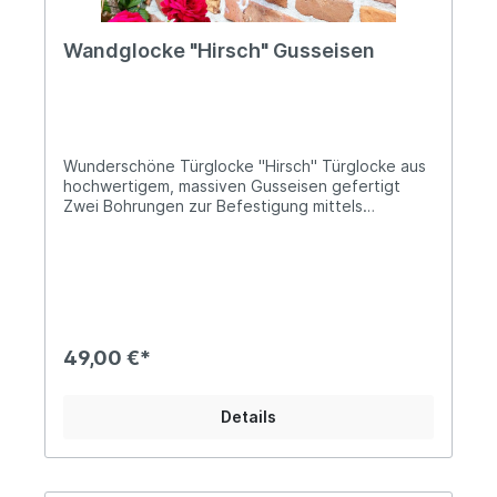
Wandglocke "Hirsch" Gusseisen
Wunderschöne Türglocke "Hirsch" Türglocke aus
hochwertigem, massiven Gusseisen gefertigt
Zwei Bohrungen zur Befestigung mittels
Schrauben Höhe: ca. 27cm; Breite: ca. 21cm Die
Glocke ist insgesamt 12cm tief und hat einen
Durchmesser von ca. 10,5cm Das Gewicht
beträgt ca. 2,1kg Mit weißer ZugkordelDiese
liebevoll gestaltete Türglocke aus Gusseisen mit
Hirschmotiv verleiht jedem Eingangsbereich eine
besondere, winterliche Note. Das detailreiche
49,00 €*
Hirsch-Design erinnert an verschneite Wälder und
schafft eine warme, einladende Atmosphäre.
Gefertigt aus robustem Gusseisen ist die Glocke
Details
wetterfest, langlebig und besticht durch ihren
nostalgischen Landhausstil. Beim Betätigen
ertönt ein klarer, angenehmer Klang, der
Besucher auf charmante Weise willkommen heißt.