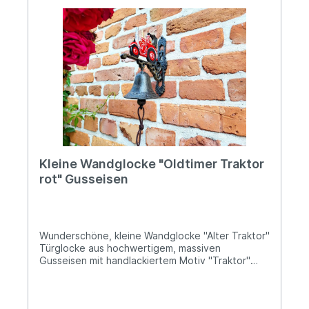
Ob zur Weihnachtszeit oder das ganze Jahr über
- diese Türglocke ist ein Blickfang mit Charakter,
der Tradition und Naturverbundenheit vereint.
Angaben zur Produktsicherheit: Hersteller:
Esschert Design BV, Euregioweg 225, 7532 SM
Enschede, Netherlands Kontakt:
verkauf@esschertdesign.nl Warn- und
Sicherheitshinweise: Bei sachgerechter
Anwendung keine Risiken bekannt
Kleine Wandglocke "Oldtimer Traktor
rot" Gusseisen
Wunderschöne, kleine Wandglocke "Alter Traktor"
Türglocke aus hochwertigem, massiven
Gusseisen mit handlackiertem Motiv "Traktor"
Schöner, heller Klang Höhe: ca. 21,5cm; Tiefe: ca.
17,5cm; Durchmesser der Glocke ca. 10cm Ø Das
Gewicht beträgt ca. 1,2kg Braune