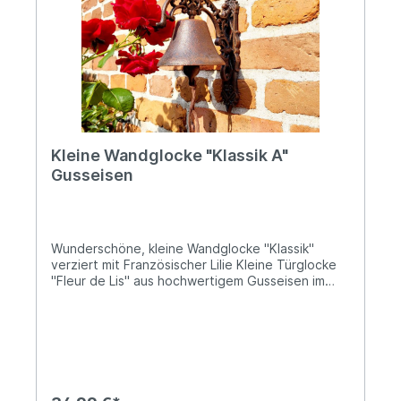
Lieferung erfolgt zerlegt - Der einfache Aufbau
ist binnen kürzester Zeit erledigt. Angaben zur
Produktsicherheit: Hersteller: Decorations import
UG, Postfach 1321, DE-48574 Gronau Kontakt:
www.decorations-import.com Warn- und
Sicherheitshinweise: Bei sachgerechter
Anwendung keine Risiken bekannt
Kleine Wandglocke "Klassik A"
Gusseisen
Wunderschöne, kleine Wandglocke "Klassik"
verziert mit Französischer Lilie Kleine Türglocke
"Fleur de Lis" aus hochwertigem Gusseisen im
klassischen Design Schöner, heller Klang
Herausnehmbarer Klöppel mit Kordel aus
LederCa. 23cm hoch und 15,5cm Tiefe,
Durchmesser der Glocke ca. 11,5cm Ø Das
Gewicht beträgt ca. 1,5kg Diese elegante
Wandglocke aus massivem Gusseisen besticht
durch ihr klassisches Design mit der