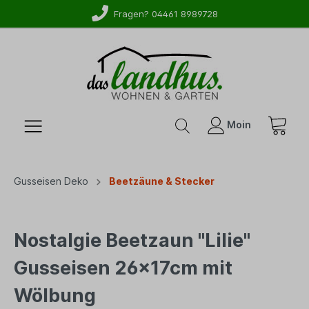
WhatsApp-Service: 01525 2738279
Fragen? 04461 8989728
Moin
Gusseisen Deko
Beetzäune & Stecker
Nostalgie Beetzaun "Lilie"
Gusseisen 26x17cm mit
Wölbung