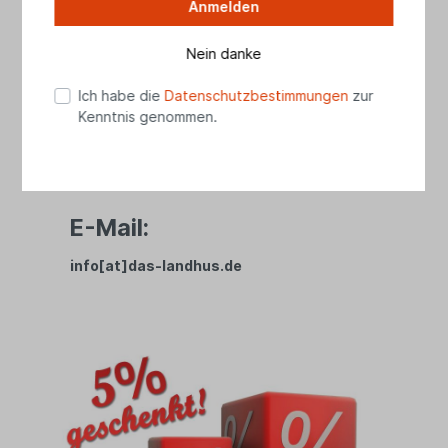
Anmelden
Telefon
04461 8989728
Nein danke
(Mo - Fr 10.00 - 17.30 Uhr, Sa 10.00 - 15.00
Uhr)
Ich habe die
Datenschutzbestimmungen
zur
Kenntnis genommen.
WhatsApp:
01525 2738279
E-Mail:
info[at]das-landhus.de