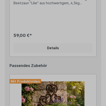
Beetzaun "Lilie" aus hochwertigem, 4,5kg
schwerem Gusseisen Breite ca. 81,5cm, Höhe ca.
24cm (+ 12cm lange Erdspieße) Schmiegen sich
perfekt aneinander an Zur Befestigung mittels 2
Erdspießen einfach im Erdreich versenken
Hinweis: Der Preis bezieht sich pro Stück - Bitte
bestelle die Zaunelemente in deiner
gewünschten MengeMit unseren
59,00 €*
Beetzaunelementen im idyllischen Landhausstil
kannst du dein bestehendes Blumenbeet im
neuen Look erstrahlen lassen oder ein neues
Details
Beet ohne viel Aufwand eingrenzen. Aufgrund
ihrer Länge von 81,5cm eignen sich unsere
großen Beeteinfassungen auch wunderbar zur
Abgrenzung eines längeren Gehweges. Ganz
Passendes Zubehör
ohne Werkzeug können die einzelnen Elemente in
die Erde gesteckt werden und lassen sich bei
Bedarf auch erneut an anderer Stelle platzieren.
Und auch in der kalten Jahreszeit, wenn der
Mit Produktvideo
Nebel oder gar der Raureif durch den Garten
ziehen, machen unsere Beeteinfassungen noch
ordentlich was her.. Angaben zur
Produktsicherheit: Hersteller: Esschert Design BV,
Euregioweg 225, 7532 SM Enschede,
Netherlands Kontakt: verkauf@esschertdesign.nl