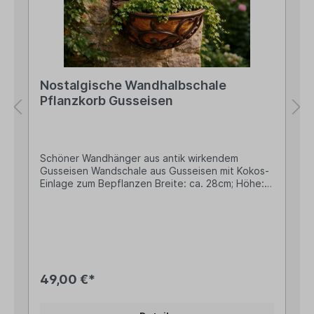
Warn- und Sicherheitshinweise: Bei
sachgerechter Anwendung keine Risiken bekannt
Nostalgische Wandhalbschale
Pflanzkorb Gusseisen
Schöner Wandhänger aus antik wirkendem
Gusseisen Wandschale aus Gusseisen mit Kokos-
Einlage zum Bepflanzen Breite: ca. 28cm; Höhe:
ca. 36cm; Tiefe ca. 16cm Sehr solide Ausführung
mit einem Gesamtgewicht von ca. 2,5kg Zur
Wandmontage sind 2 Bohrungen für Schrauben
vorhanden Inkl. Kokosfaser-Einlage zum
BepflanzenVerleihe Deiner Hauswand einen
Hauch von Nostalgie: Dieser dekorative
Wandkorb aus massivem Gusseisen überzeugt
49,00 €*
durch sein verspieltes Ornament-Design im Antik-
Look. Die geschwungenen Verzierungen und die
warme, rostbraune Oberfläche machen ihn zu