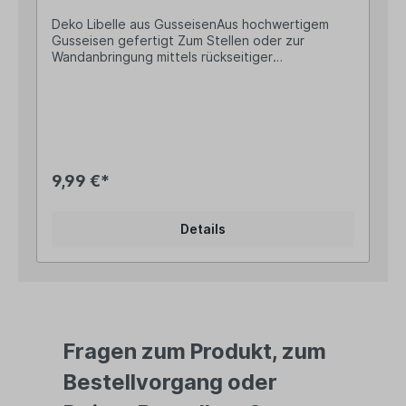
Deko Libelle aus GusseisenAus hochwertigem
Gusseisen gefertigt Zum Stellen oder zur
Wandanbringung mittels rückseitiger
Wandhalterung Länge: ca. 11cm; Höhe: ca. 4cm;
Breite: ca. 13cm Gewicht: ca. 200g
Wasserjungfern (= Libellen) galten in einigen
alten Kulturen als "Wächter der Träume" - gebe
ihnen ihre Berufung zurück und platziere sie
dekorativ in Deinem Schlafzimmer...Oder lass´sie
Dir Lebenskraft, Wohlstand und Glück bescheren,
9,99 €*
wie im asiatischen Glauben verankert, indem Du
sie als aufmerksamen Beobachter in der Nähe
Deines Schreibtisches platzierst.Wo auch immer
Details
Du ein Plätzchen für sie einrichten wirst, sie
werden Dir als treue Begleiter zur Seite stehen!
Angaben zur Produktsicherheit: Hersteller:
Campo Home & Garden, Handelshof 2, 28816
Stuhr, Deutschland Kontakt: www.posiwio.de
Warn- und Sicherheitshinweise: Bei
sachgerechter Anwendung keine Risiken bekannt
Fragen zum Produkt, zum
Bestellvorgang oder