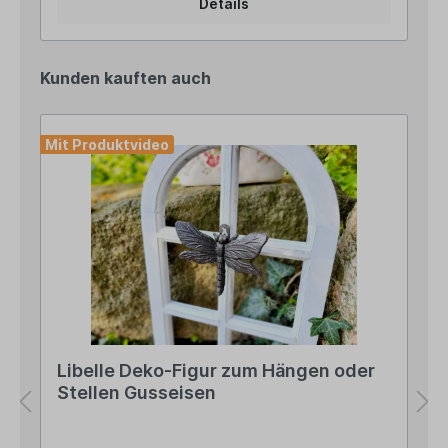
Details
einem stilvollen Blickfang im Eingangsbereich, auf
dem Balkon oder der Terrasse. Die
herausnehmbare Kokoseinlage bietet die ideale
Basis für eine individuelle Bepflanzung mit
Kunden kauften auch
Blumen, Kräutern oder hängenden Pflanzen. Sie
speichert Feuchtigkeit, ist luftdurchlässig und
unterstützt so ein gesundes Pflanzenwachstum.
Angaben zur Produktsicherheit: Hersteller:
Mit Produktvideo
Esschert Design BV, Euregioweg 225, 7532 SM
Enschede, Netherlands Kontakt:
verkauf@esschertdesign.nl Warn- und
Sicherheitshinweise: Bei sachgerechter
Anwendung keine Risiken bekannt
Libelle Deko-Figur zum Hängen oder
Stellen Gusseisen