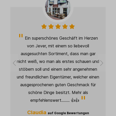
en
Super schnelle Lieferung. Produkt wie
beschrieben und wie abgebildet. Sehr gute
r
Qualität, wird als Deko in meinem Studio
und
verwendet und sieht super aus. Die Qualität
en
ist spitze. Weiter so! 👍🏻
nen
Janett
auf Google Bewertungen
r