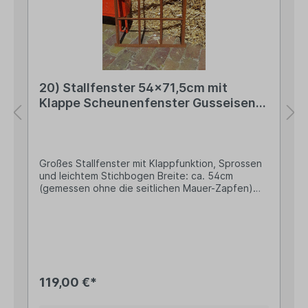
Enschede, Netherlands Kontakt:
verkauf@esschertdesign.nl Warn- und
Sicherheitshinweise: Bei sachgerechter
Anwendung keine Risiken bekannt
20) Stallfenster 54x71,5cm mit
Klappe Scheunenfenster Gusseisen
Rost
Großes Stallfenster mit Klappfunktion, Sprossen
und leichtem Stichbogen Breite: ca. 54cm
(gemessen ohne die seitlichen Mauer-Zapfen)
Höhe: ca. 71,5cm Mit großer Klappe/Flügel zum
Öffnen im oberen Drittel/Oberlicht Das Gewicht
des Stallfensters beträgt ca. 7,1kg Schöne
Rostoptik (Oberflächenrost), kann aber auch
nach eigener Vorliebe lackiert werden Kreiere mit
unserem beliebten Stallfenster im Landhaus-Stil,
ganz nach historischem Vorbild designt, Deinen
119,00 €*
ganz eigenen Look! Sowohl im Außen- als auch
Innenbereich Deines Heims finden sich