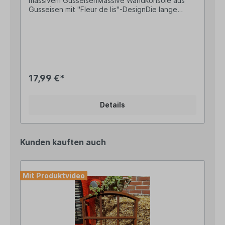
massivem GusseisenMassive Wandkonsole aus
Gusseisen mit "Fleur de lis"-DesignDie lange
Seite (Vier Bohrungen) ist für die Wandmontage
gedacht, auf die kurze Seite (eine Bohrung)
kommt das Regal Länge lange Seite: 24,5cm,
Länge kurze Seite: 18cmSehr solide Ausführung
mit einem Gewicht von 0,6kgHinweis: Der Preis
bezieht sich pro Stück - Bitte bestelle die
Regalwinkel in Deiner gewünschten Menge! Mit
17,99 €*
unserem rustikalen Regalträger setzt Du beim
Bau schöner DIY Regale aus alten Dielen oder
Brettern ganz neue Akzente innerhalb Deines
Details
Wohnbereichs. Entscheide ganz individuell, in
welchem Raum noch der letzte Schliff fehlt oder
Du ein wenig Ordnung schaffen möchtest. Die
Einsatzmöglichkeiten sind grenzenlos! Ob im Flur,
Kunden kauften auch
dem Bad, Büro oder der Garage, lass´Deiner
Kreativität freien Lauf und kreiere Deinen ganz
eigenen Wohlfühlstil!pssst... ein kleiner Tipp vom
Landhus-Team: Nutze den Eckwinkel als
Mit Produktvideo
nostalgisches Wandornament in Deinen
Fensterrahmen oder Türrahmen und verleihe
Deiner Vintage-Deko den letzten Schliff...
Angaben zur Produktsicherheit: Hersteller:
Esschert Design BV, Euregioweg 225, 7532 SM