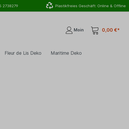
5 2738279
Plastikfreies Geschäft: Online & Offline
0,00 €*
Moin
Fleur de Lis Deko
Maritime Deko
r
Deko für Deinen Eingangsbreich
Hirsch, Geweih & Co.
Schlauchhalter
Lampen & Leuchten
Topfhalter & Pflanzschalen
Gartenstecker & Rankhilfen