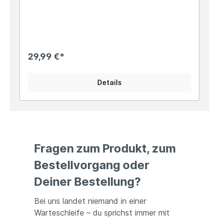
10x15cmDrinnen wie draußen verbreitet unser
rostiger Deko-Schneemann vorweihnachtliche
Stimmung. Gestalte z.B. den Eingangsbereich
Deines Hauses, platziere den Schneemann auf
Deiner weihnachtlich geschmückten Fensterbank
oder kombiniere ihn mit unseren Deko Schlitten,
29,99 €*
die Du unter dieser Beschreibung unter
"Passendes Zubehör" findest. Angaben zur
Produktsicherheit: Hersteller: Campo Home &
Details
Garden, Handelshof 2, 28816 Stuhr, Deutschland
Kontakt: www.posiwio.de Warn- und
Sicherheitshinweise: Bei sachgerechter
Anwendung keine Risiken bekannt
Fragen zum Produkt, zum
Bestellvorgang oder
Deiner Bestellung?
Bei uns landet niemand in einer
Warteschleife – du sprichst immer mit