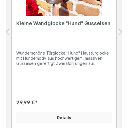
Kleine Wandglocke "Hund" Gusseisen
Wunderschöne Türglocke "Hund" Haustürglocke
mit Hundemotiv aus hochwertigem, massiven
Gusseisen gefertigt Zwei Bohrungen zur
Befestigung mittels Schrauben Ca. 24cm hoch
und 13,5cm breit Die Glocke ist 13cm tief und der
Glockenkörper hat einen Durchmesser von ca.
8,5cm Ø Das Gewicht beträgt ca. 1kg Mit weißer
Zugkordel Diese dekorative Wandglocke aus
massivem Gusseisen ist perfekt für
Hundefreunde. Die detailreiche Hundefigur
29,99 €*
verleiht ihr einen charmanten, einladenden
Charakter – ideal, um Gäste stilvoll zu begrüßen
oder als liebevolle Dekoration am Haus, im Garten
Details
oder auf der Terrasse. Ob als Türglocke am
Eingang oder als dekoratives Highlight – die