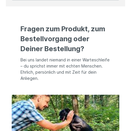
Glocke überzeugt mit einem klaren, gut hörbaren
Klang. Das robuste, ca. 1kg schwere Gusseisen
macht sie wetterfest und somit für den Innen-
wie Außenbereich geeignet. Angaben zur
Produktsicherheit: Hersteller: Esschert Design BV,
Fragen zum Produkt, zum
Euregioweg 225, 7532 SM Enschede,
Netherlands Kontakt: verkauf@esschertdesign.nl
Bestellvorgang oder
Warn- und Sicherheitshinweise: Bei
sachgerechter Anwendung keine Risiken bekannt
Deiner Bestellung?
Bei uns landet niemand in einer Warteschleife
– du sprichst immer mit echten Menschen.
Ehrlich, persönlich und mit Zeit für dein
Anliegen.