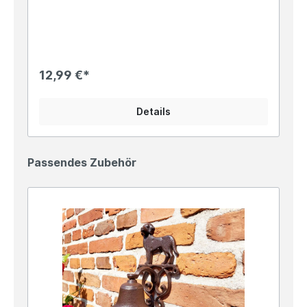
mit ca. 14x8cm Größe Niedliche Hundefigur, die
zum liebgwonnen Blickfang in Deinem Garten
avancieren wird...Oder gestalte Deine
Familienkonstellation individuell mit unseren
passenden Edelrostfiguren!In unserem Shop
findest Du noch die passenden "Zweibeiner" zum
12,99 €*
Komplettieren des Familienbildes, in wunderschön
"rostikalem" Flair... Angaben zur
Produktsicherheit: Hersteller: Ferrum Art Design
Details
GmbH & Co.KG, Mariakirchener Str. 19, DE –
94424 Arnstorf Kontakt: info@ferrum-art.de
Warn- und Sicherheitshinweise: Bei
sachgerechter Anwendung keine Risiken bekannt
Passendes Zubehör