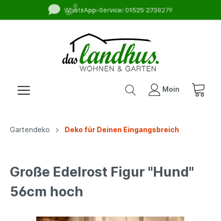
WhatsApp-Service: 01525 2738279
Fragen? 04461 8989728
Moin
Gartendeko
Deko für Deinen Eingangsbreich
Große Edelrost Figur "Hund"
56cm hoch