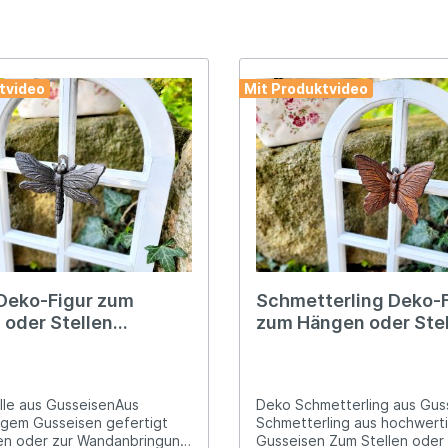
hmuck
nöpfe & Knäufe
fer & Klingeln
Nostalgie Eisenschilde
Vogeltränken & Futte
r Hund & Katz
Hühnerstall Deko
eit
Tierfiguren
Weiteres aus Gusseis
tvideo
Mit Produktvideo
nker
Deko für Pferdefreun
hter & Kerzenhalter
Winter & Weihnachts
chhalter & Wandbecken
Sonnenuhren
meter
Tierfiguren
 Deko-Figur zum
Schmetterling Deko-F
oder Stellen
zum Hängen oder Ste
änken & Futterschalen
Wandglocken
sen
Gusseisen
cker
Weitere Gartendeko
lle aus GusseisenAus
Deko Schmetterling aus Gus
gem Gusseisen gefertigt
Schmetterling aus hochwert
en oder zur Wandanbringung
Gusseisen Zum Stellen oder zur