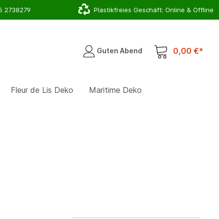
5 2738279
Plastikfreies Geschäft: Online & Offline
0,00 €*
Guten Abend
Fleur de Lis Deko
Maritime Deko
r
Deko für Deinen Eingangsbreich
Hirsch, Geweih & Co.
Schlauchhalter
Lampen & Leuchten
Topfhalter & Pflanzschalen
Gartenstecker & Rankhilfen