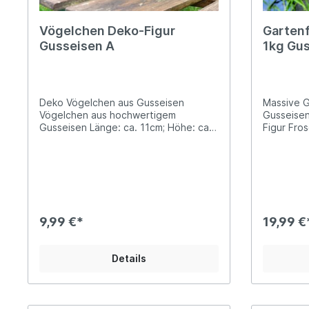
Vögelchen Deko-Figur
Gartenf
Gusseisen A
1kg Gus
Deko Vögelchen aus Gusseisen
Massive G
Vögelchen aus hochwertigem
Gusseisen
Gusseisen Länge: ca. 11cm; Höhe: ca.
Figur Fro
8,5cm; Breite: ca. 4,8cm Gewicht: ca.
massiven 
370g Dieses charmante „Vögelchen“
11cm hoch
aus massivem Gusseisen bringt einen
11cm dick
Hauch von Natürlichkeit und zeitloser
0,9gBeste
Eleganz in deinen Garten, auf den
Star an D
Balkon oder auch in deine Wohnräume.
romantisc
Mit seiner schlichten, detailreichen
Fensterba
9,99 €*
19,99 €
Form wirkt es ruhig, hochwertig und
zu unsere
gleichzeitig verspielt.Ob auf einer
charmante
Mauer, zwischen Blumenbeeten, auf
Froschkön
Details
der Fensterbank oder als liebevolles
einiges a
Detail auf dem Regal – das kleine
er sich z
Vögelchen fügt sich harmonisch in
Schlüsselversteck..
jede Umgebung ein. Besonders schön
schon uns