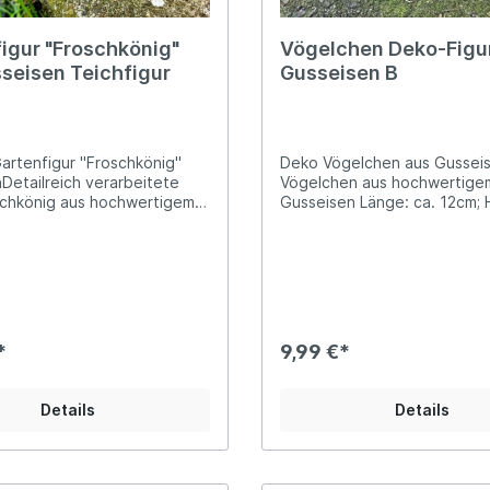
igur "Froschkönig"
Vögelchen Deko-Figu
seisen Teichfigur
Gusseisen B
artenfigur "Froschkönig"
Deko Vögelchen aus Gussei
Detailreich verarbeitete
Vögelchen aus hochwertige
schkönig aus hochwertigem,
Gusseisen Länge: ca. 12cm; Höhe: ca.
GusseisenUnser Monarch ist
7,5cm; Breite: ca. 4,5cm Gewicht: ca.
, 13,5cm lang und bis zu
350g Unser beliebtes Vögelchen aus
Das Gewicht beträgt ca.
Gusseisen verbreitet mit ver
ns geeignet als heimlicher
Leichtigkeit ein idyllisches 
einem Gartenteich oder als
Flair. Lass´ihn auch Deinen
her Blickfang auf der
oder Deine Terrasse durch s
nk. Aber auch als "Begleiter"
Anwesenheit verzaubern od
*
9,99 €*
n Vogeltränken ein
verschenke ihn als kleine Z
s Accessoire. Da der
beispielsweise zu einem
ig von innen hohl ist und
Geschenkkorb oder Blumenp
Details
Details
n "Stauraum" bietet, eignet
Gefertigt aus massivem Guss
udem auch wunderbar als
das Vögelchen zudem eine 
. pssst... kennst du
Ergänzung für deinen Garten
eren Blog "Einen Mini- oder
Dezent platziert am Ufer, a