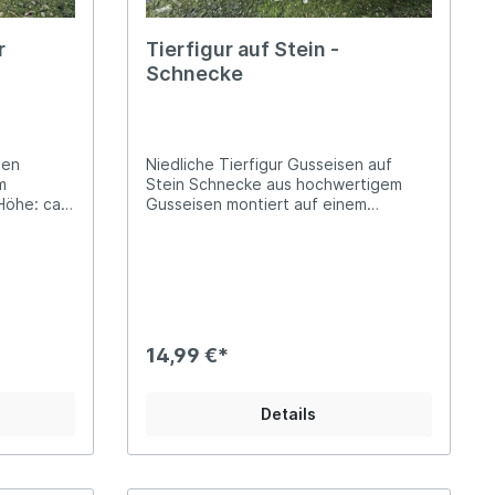
r
Tierfigur auf Stein -
Schnecke
sen
Niedliche Tierfigur Gusseisen auf
m
Stein Schnecke aus hochwertigem
Gusseisen montiert auf einem
schönen Naturstein Die Steine
variieren als Naturprodukt und sind
spielter
stets unterschiedlich in Farbe, Größe
Landhaus-
und Form Ungefähre Größenangabe:
 Wohnraum
Länge Stein 11-15cm, Breite Stein 7-
eine
12cm und Höhe Stein 3-5cm Diese
er
charmante Schnecke aus wertigem
14,99 €*
ugabe
Gusseisen sitzt auf einem hübschen
Naturstein und setzt einen ruhigen,
räsent!
naturnahen Akzent in Garten, auf der
Details
eisen ist
Terrasse oder im Wohnbereich. Die
perfekte
dunkle, leicht rustikale Oberfläche des
teich.
Gusseisens bildet einen schönen
uf einem
Kontrast zum hellen Naturstein und