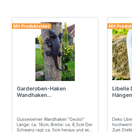
Grabsc
Maritime Deko
Türgriffe & Beschläge
Möbelk
Türklop
Hirsch, Geweih & Co.
Deko fü
Regalträger/Eckwinkel
Wandhalterungen & Hänger
Spiegel
Winterz
Mit Produktvideo
Mit Produk
Maritime Deko
Mauera
Uhren
Windlic
Regenmesser
Schlau
Teichdeko
Thermo
Garderoben-Haken
Libelle
Wandhaken
Hängen 
Türklopfer & Klingeln
Vogeltr
"Gecko/Eidechse" Gusseisen
Gussei
Windlichter & Laternen
Zaunho
Gusseiserner Wandhaken "Gecko"
Deko Libe
Länge: ca. 18cm; Breite: ca. 8,5cm Der
hochwerti
Schwanz ragt ca. 5cm heraus und wird
Zum Stell