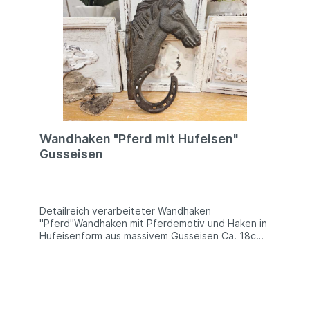
Blicke. Angaben zur Produktsicherheit: Hersteller:
Campo Home & Garden, Handelshof 2, 28816
Stuhr, Deutschland Kontakt: www.posiwio.de
Warn- und Sicherheitshinweise: Bei
sachgerechter Anwendung keine Risiken bekannt
Wandhaken "Pferd mit Hufeisen"
Gusseisen
Detailreich verarbeiteter Wandhaken
"Pferd"Wandhaken mit Pferdemotiv und Haken in
Hufeisenform aus massivem Gusseisen Ca. 18cm
hoch und 10,5cm tiefDie Rückplatte ist ca. 3,7cm
breit und bietet zwei Bohrlöcher (Lochabstand
1,8cm)Dieser Wandhaken aus wertigem
Gusseisen vereint traditionelles Handwerk mit
ländlichem Charme und zeigt die Schönheit des