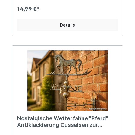
Wände, als auch in der Garage, dem
Gartenhäuschen oder Pferdestall, finden sich
14,99 €*
zahlreiche Möglichkeiten der individuellen
Gestaltung.Lass`Dich von uns inspirieren und
schau mal unter "Passendes Zubehör", das Du
Details
unterhalb dieses Textes finden wirst, ob wir dort
vielleicht noch ein weiteres "Lieblingsstück" für
Dich bereithalten... Viel Spaß beim Schnüstern! ;-)
Angaben zur Produktsicherheit: Hersteller:
Esschert Design BV, Euregioweg 225, 7532 SM
Enschede, Netherlands Kontakt:
verkauf@esschertdesign.nl Warn- und
Sicherheitshinweise: Bei sachgerechter
Anwendung keine Risiken bekannt
Nostalgische Wetterfahne "Pferd"
Antiklackierung Gusseisen zur
Wandmontage