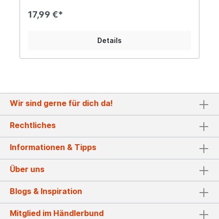
Pferdes mit der schützenden Form des
Hufeisens. Ein schönes Accessoire für Reiter,
17,99 €*
Pferdefreunde oder alle, die ihr Zuhause mit
einem Hauch von Landhaus-Atmosphäre
bereichern möchten. Angaben zur
Details
Produktsicherheit: Hersteller: Gerry
Intergeschenke Ges.m.b.H., Blühnbachstraße 9, A
- 5451 Tenneck Kontakt: office@supershop.at
Warn- und Sicherheitshinweise: Bei
sachgerechter Anwendung keine Risiken bekannt
Wir sind gerne für dich da!
Rechtliches
Informationen & Tipps
Über uns
Blogs & Inspiration
Mitglied im Händlerbund