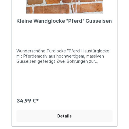
Anwendung keine Risiken bekannt
Kleine Wandglocke "Pferd" Gusseisen
Wunderschöne Türglocke "Pferd"Haustürglocke
mit Pferdemotiv aus hochwertigem, massiven
Gusseisen gefertigt Zwei Bohrungen zur
Befestigung mittels Schrauben (Lochabstand ca.
12,2cm)Ca. 25cm hoch und 14cm breitDie Glocke
ist ca. 13cm tief und der Glockenkörper hat einen
Durchmesser von ca. 8,5cmDas Gewicht beträgt
ca. 1kgMit weißer ZugkordelDiese dekorative
Wandglocke aus massivem Gusseisen vereint
rustikalen Charme mit praktischer Funktion. Das
34,99 €*
kunstvoll gearbeitete Pferdemotiv verleiht ihr
einen besonderen Charakter – ideal für alle
Pferdefreunde oder als Hingucker im
Details
Eingangsbereich. Dank der robusten, ca. 1kg
schweren Gusseisen-Ausführung ist sie
wetterfest und für den Innen- wie Außenbereich