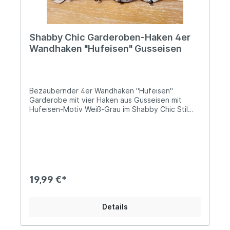
Sicherheitshinweise: Bei sachgerechter
Anwendung keine Risiken bekannt
Shabby Chic Garderoben-Haken 4er
Wandhaken "Hufeisen" Gusseisen
Bezaubernder 4er Wandhaken "Hufeisen"
Garderobe mit vier Haken aus Gusseisen mit
Hufeisen-Motiv Weiß-Grau im Shabby Chic Stil
lackiert Zwei Bohrungen zur Befestigung mittels
Schrauben (links und rechts) Ca. 30cm breit und
12cm hoch Sehr solide Ausführung mit einem
Gewicht von ca. 0,7kg Ob in der Diele, dem
Schlaf- oder Gästezimmer, mit diesem
charmanten Trio im Shabby Chic, stellst Du
Deinen stilsicheren Geschmack vortrefflich unter
19,99 €*
Beweis!Sowohl innerhalb Deines Wohnraums, als
auch in der Garage, dem Gartenhäuschen oder
dem überdachten Teil Deiner Terrasse, finden
Details
sich zahlreiche Optionen der persönlichen
Nutzung. Ob als Kleiderhaken oder
Schlüsselbrett, nicht nur Pferdefreunde werden