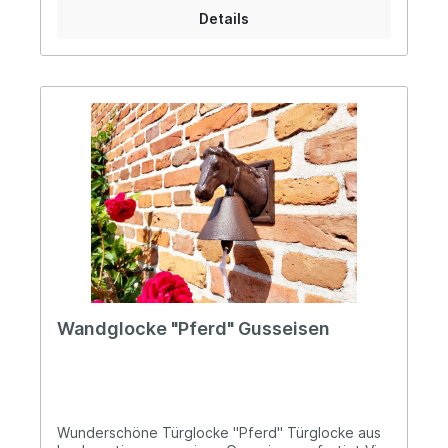
Verbundenheit, Schutz und Natürlichkeit und
Details
macht die Glocke zu einem besonderen
Blickfang. Angelehnt an klassische Hof- und
Stallglocken vergangener Zeiten vereint sie
rustikalen Charme mit hoher Funktionalität. Das
schwere Gusseisen sorgt für Stabilität,
Langlebigkeit und einen kräftigen, klaren
Glockenklang. Ideal geeignet für Hauswand, Hof
oder Reitstall.Hinweis: Die Lieferung erfolgt
zerlegt - Der einfache Aufbau ist binnen
kürzester Zeit erledigt. Angaben zur
Produktsicherheit: Hersteller: Decorations import
UG, Postfach 1321, DE-48574 Gronau Kontakt:
www.decorations-import.com Warn- und
Sicherheitshinweise: Bei sachgerechter
Anwendung keine Risiken bekannt
Wandglocke "Pferd" Gusseisen
Wunderschöne Türglocke "Pferd" Türglocke aus