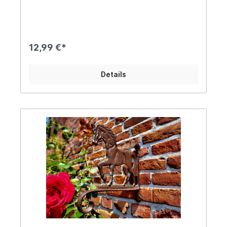
Befestigung sind zwei Bohrlöcher vorhanden
Dieser dreidimensionale Haken besticht vor allem
durch seine Liebe zum Detail. Ob im Flur, der
Gartenhütte oder im Stall, dieser Haken
verschönert jede Wand und sorgt für den
12,99 €*
unverwechselbaren Landhaus-Stil, der Deinen
Räumlichkeiten den letzten Schliff verleiht.
Angaben zur Produktsicherheit: Hersteller: San
Details
Marco GmbH, Gewerbering 4, DE-83549 Eiselfing
Kontakt: www.sanmarco.gmbh Warn- und
Sicherheitshinweise: Bei sachgerechter
Anwendung keine Risiken bekannt