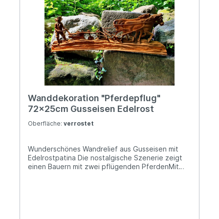
Netherlands Kontakt: verkauf@esschertdesign.nl
Warn- und Sicherheitshinweise: Bei
sachgerechter Anwendung keine Risiken bekannt
Wanddekoration "Pferdepflug"
72x25cm Gusseisen Edelrost
Oberfläche:
verrostet
Wunderschönes Wandrelief aus Gusseisen mit
Edelrostpatina Die nostalgische Szenerie zeigt
einen Bauern mit zwei pflügenden PferdenMit
kräftiger Edelrostpatina (Unser Video zeigt das
Wandrelief als Anwendungsbeispiel weiß lackiert)
Die Wandplatte ist ca. 72cm breit, ca. 25cm hoch
und die Materialstärke beträgt bis zu 2cm Das
Gewicht beträgt ca. 5,2kg Zwei Bohrungen für