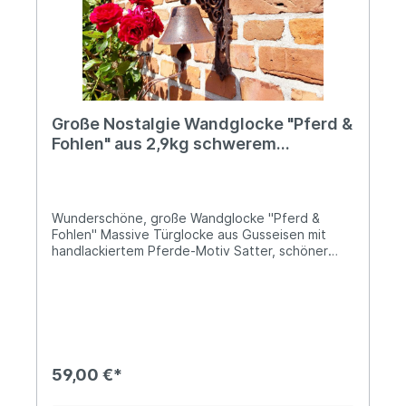
Große Nostalgie Wandglocke "Pferd &
Fohlen" aus 2,9kg schwerem
Gusseisen
Wunderschöne, große Wandglocke "Pferd &
Fohlen" Massive Türglocke aus Gusseisen mit
handlackiertem Pferde-Motiv Satter, schöner
Klang Herausnehmbarer Klöppel mit Kordel aus
Leder Auch der Glockenkörper ist von der
Konsole abschraubbar Höhe: ca. 34cm; Tiefe: ca.
24cm; Durchmesser der Glocke ca. 14cm Ø Das
Gewicht beträgt ca. 2,9kgDiese große
Wandglocke aus massivem Gusseisen überzeugt
durch ihr nostalgisches Design und das liebevoll
59,00 €*
gestaltete Motiv „Pferd und Fohlen“. Die
harmonische Darstellung symbolisiert