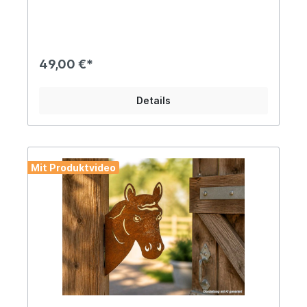
Anschrauben oder Aufhängen versehen Massive
Ausführung mit einem Gewicht von ca. 1,7kg
Liebevoll nostalgisch gestaltete Wanddekoration
für Stall oder Scheune, am Gartentor oder als
Pferdefreund an der Hauswand... Angaben zur
49,00 €*
Produktsicherheit: Hersteller: PVS Beheer,
Krommendijk 36, 2382 POPPEL, Belgiën Kontakt:
www.gardendeco.biz Warn- und
Details
Sicherheitshinweise: Bei sachgerechter
Anwendung keine Risiken bekannt
Mit Produktvideo