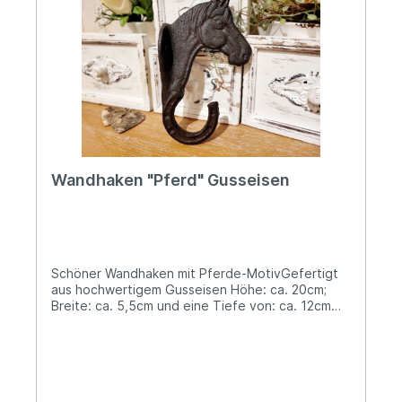
Halterung bestens für den Außenbereich
geeignet und trotzt Wind und Wetter. Angaben
zur Produktsicherheit: Hersteller: Decorations
import UG, Postfach 1321, DE-48574 Gronau
Kontakt: www.decorations-import.com Warn- und
Sicherheitshinweise: Bei sachgerechter
Anwendung keine Risiken bekannt
Wandhaken "Pferd" Gusseisen
Schöner Wandhaken mit Pferde-MotivGefertigt
aus hochwertigem Gusseisen Höhe: ca. 20cm;
Breite: ca. 5,5cm und eine Tiefe von: ca. 12cm
Haken im Design eines Hufeisens detailreich
gearbeitet Zur Befestigung sind zwei Bohrlöcher
vorhanden Kreiere mit unserem charmanten
Wandhaken im Landhaus-Stil Dein ganz eigenes
Wohnraum-Idyll! Sowohl innerhalb Deiner vier