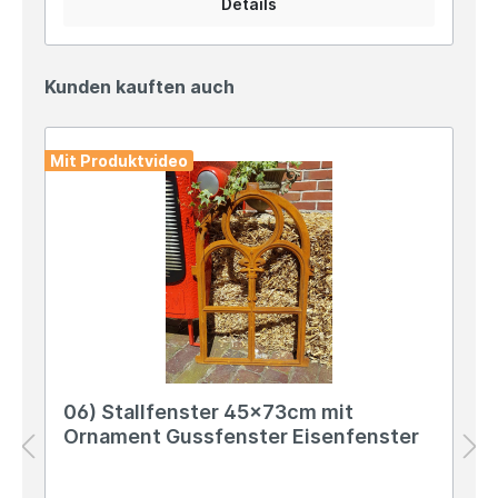
Details
Deiner vier Wände, z.B. als Wandornament in
deinem Treppenaufgang, eine gute Figur.
Angaben zur Produktsicherheit: Hersteller: PVS
Beheer, Krommendijk 36, 2382 POPPEL, Belgiën
Kunden kauften auch
Kontakt: www.gardendeco.biz Warn- und
Sicherheitshinweise: Bei sachgerechter
Anwendung keine Risiken bekannt
Mit Produktvideo
06) Stallfenster 45x73cm mit
Ornament Gussfenster Eisenfenster