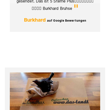
es
gesendet. Das ist 5 Sterne Plus👍🏼👍🏼👍🏼👍🏼
lt
👍🏼👍🏼 Burkhard Bruhse
r
Burkhard
auf Google Bewertungen