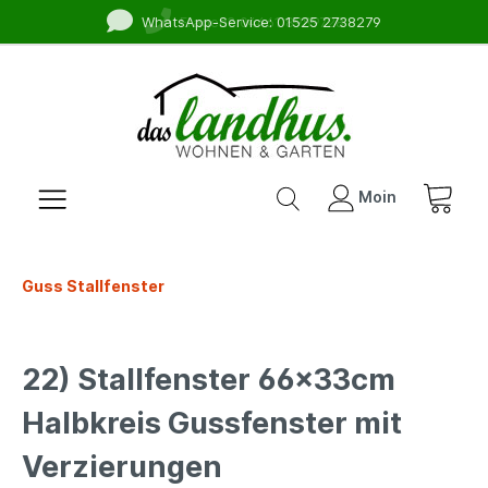
WhatsApp-Service: 01525 2738279
Fragen? 04461 8989728
Moin
Guss Stallfenster
22) Stallfenster 66x33cm
Halbkreis Gussfenster mit
Verzierungen