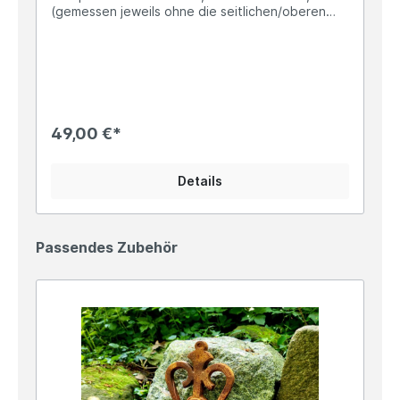
(gemessen jeweils ohne die seitlichen/oberen
Mauer-Zapfen) Das Gewicht des Stallfensters
beträgt ca. 3,6kg Schöne Rostoptik
(Oberflächenrost), kann aber auch nach eigener
Vorliebe lackiert werden Dieses formschöne
Halbkreis Stallfenster wurde ganz im Stil
historischer Landhaus-Stallfenster designt. Seine
herrliche Rostoptik lädt geradezu dazu ein, ein
49,00 €*
altes Gebäude zu restaurieren oder eine
Ziegelmauer im Garten im Ruinen-Stil zu
gestalten! Die Einsatzmöglichkeiten sind
Details
unerschöpflich, denn auch im Wohnbereich
trumpft unser halbrundes Gussfenster als
absoluter Hingucker auf, beispielsweise als
umgebauter Spiegel oder nostalgischer
Passendes Zubehör
Wanddurchbruch. Schaue dazu auch gerne in die
Artikelbilder, dort findest Du das Fenster sowohl
verbaut in tollen Gartenruinen als auch im
Innenbereich.Lass´ Dich von uns inspirieren und
setze stilsichere Akzente, denn Dein Heim ist
Dein individuelles Reich der kreativen
Möglichkeiten! ... ein letzter Hinweis noch: Jedes
unserer Stallfenster verfügt über eine
rückseitige Falz, um Scheiben oder auch Spiegel
einzusetzen. Im letzten Artikelbild findest Du